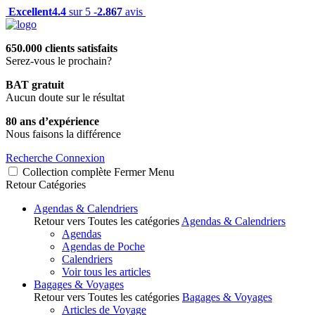
Excellent
4.4
sur 5 -
2.867
avis
650.000 clients satisfaits
Serez-vous le prochain?
BAT gratuit
Aucun doute sur le résultat
80 ans d’expérience
Nous faisons la différence
Recherche
Connexion
Collection complète
Fermer
Menu
Retour
Catégories
Agendas & Calendriers
Retour vers Toutes les catégories
Agendas & Calendriers
Agendas
Agendas de Poche
Calendriers
Voir tous les articles
Bagages & Voyages
Retour vers Toutes les catégories
Bagages & Voyages
Articles de Voyage