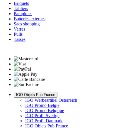
Briquets
Tabliers
Parapluies
Batteries externes
Sacs shopping
Verres
Pulls
Tasses
IGO Objets Pub France
IGO Werbeartikel Österreich
IGO Promo België
IGO Promo Belgique
IGO Profil Sverige
IGO Profil Danmark
IGO Objets Pub France