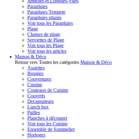
Jumelles et Longues-Vues
Parapluies
Parapluies Tempete
Parapluies pliants
Voir tous les Parapluies
Plage
Chaises de plage
Serviettes de Plage
Voir tous les Plage
Voir tous les articles
Maison & Déco
Retour vers Toutes les catégories
Maison & Déco
Assiettes
Bougies
Couvertures
Cuisine
Couteaux de Cuisine
Couverts
Decapsuleurs
Lunch box
Pailles
Planches à découper
Voir tous les Cuisine
Ensemble de Sommelier
Horloges