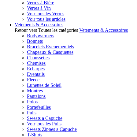
Verres à Bière
Verres à Vin
Voir tous les Verres
Voir tous les articles
Vetements & Accessoires
Retour vers Toutes les catégories
Vetements & Accessoires
Bodywarmers
Bonnets
Bracelets Evenementiels
Chapeaux & Casquettes
Chaussettes
Chemises
Echarpes
Eventails
Fleece
Lunettes de Soleil
Montres
Pantalons
Polos
Portefeuilles
Pulls
Sweats a Capuche
Voir tous les Pulls
Sweats Zippes a Capuche
T-Shirts