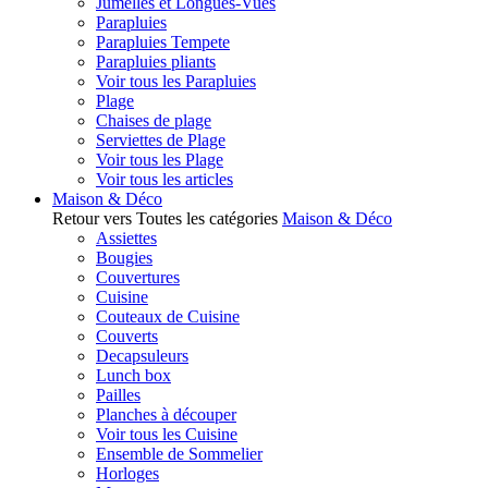
Jumelles et Longues-Vues
Parapluies
Parapluies Tempete
Parapluies pliants
Voir tous les Parapluies
Plage
Chaises de plage
Serviettes de Plage
Voir tous les Plage
Voir tous les articles
Maison & Déco
Retour vers Toutes les catégories
Maison & Déco
Assiettes
Bougies
Couvertures
Cuisine
Couteaux de Cuisine
Couverts
Decapsuleurs
Lunch box
Pailles
Planches à découper
Voir tous les Cuisine
Ensemble de Sommelier
Horloges