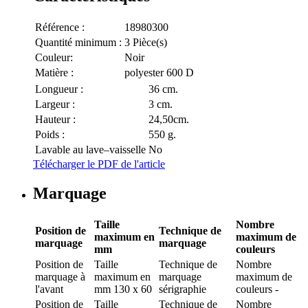
Référence :
18980300
Quantité minimum :
3 Pièce(s)
Couleur:
Noir
Matière :
polyester 600 D
Longueur :
36 cm.
Largeur :
3 cm.
Hauteur :
24,50cm.
Poids :
550 g.
Lavable au lave–vaisselle
No
Télécharger le PDF de l'article
Marquage
Taille
Nombre
Position de
Technique de
maximum en
maximum de
marquage
marquage
mm
couleurs
Position de
Taille
Technique de
Nombre
marquage
à
maximum en
marquage
maximum de
l'avant
mm
130 x 60
sérigraphie
couleurs
-
Position de
Taille
Technique de
Nombre