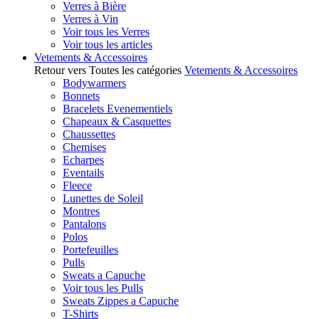
Verres à Bière
Verres à Vin
Voir tous les Verres
Voir tous les articles
Vetements & Accessoires
Retour vers Toutes les catégories
Vetements & Accessoires
Bodywarmers
Bonnets
Bracelets Evenementiels
Chapeaux & Casquettes
Chaussettes
Chemises
Echarpes
Eventails
Fleece
Lunettes de Soleil
Montres
Pantalons
Polos
Portefeuilles
Pulls
Sweats a Capuche
Voir tous les Pulls
Sweats Zippes a Capuche
T-Shirts