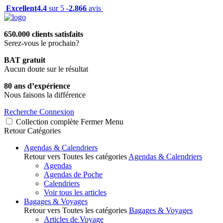
Excellent
4.4
sur 5 -
2.866
avis
650.000 clients satisfaits
Serez-vous le prochain?
BAT gratuit
Aucun doute sur le résultat
80 ans d’expérience
Nous faisons la différence
Recherche
Connexion
Collection complète
Fermer
Menu
Retour
Catégories
Agendas & Calendriers
Retour vers Toutes les catégories
Agendas & Calendriers
Agendas
Agendas de Poche
Calendriers
Voir tous les articles
Bagages & Voyages
Retour vers Toutes les catégories
Bagages & Voyages
Articles de Voyage