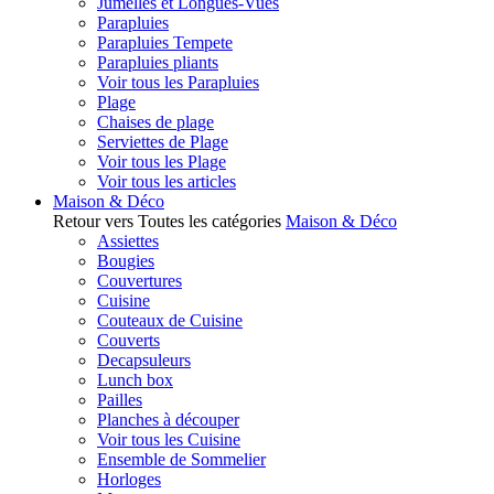
Jumelles et Longues-Vues
Parapluies
Parapluies Tempete
Parapluies pliants
Voir tous les Parapluies
Plage
Chaises de plage
Serviettes de Plage
Voir tous les Plage
Voir tous les articles
Maison & Déco
Retour vers Toutes les catégories
Maison & Déco
Assiettes
Bougies
Couvertures
Cuisine
Couteaux de Cuisine
Couverts
Decapsuleurs
Lunch box
Pailles
Planches à découper
Voir tous les Cuisine
Ensemble de Sommelier
Horloges