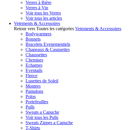
Verres à Bière
Verres à Vin
Voir tous les Verres
Voir tous les articles
Vetements & Accessoires
Retour vers Toutes les catégories
Vetements & Accessoires
Bodywarmers
Bonnets
Bracelets Evenementiels
Chapeaux & Casquettes
Chaussettes
Chemises
Echarpes
Eventails
Fleece
Lunettes de Soleil
Montres
Pantalons
Polos
Portefeuilles
Pulls
Sweats a Capuche
Voir tous les Pulls
Sweats Zippes a Capuche
T-Shirts