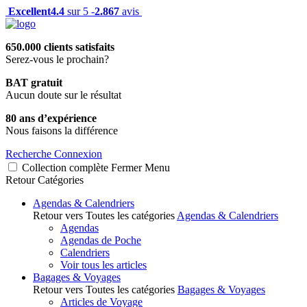
Excellent
4.4
sur 5 -
2.867
avis
650.000 clients satisfaits
Serez-vous le prochain?
BAT gratuit
Aucun doute sur le résultat
80 ans d’expérience
Nous faisons la différence
Recherche
Connexion
Collection complète
Fermer
Menu
Retour
Catégories
Agendas & Calendriers
Retour vers Toutes les catégories
Agendas & Calendriers
Agendas
Agendas de Poche
Calendriers
Voir tous les articles
Bagages & Voyages
Retour vers Toutes les catégories
Bagages & Voyages
Articles de Voyage