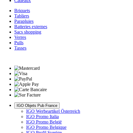
Cadeaux
Briquets
Tabliers
Parapluies
Batteries externes
Sacs shopping
Verres
Pulls
Tasses
IGO Objets Pub France
IGO Werbeartikel Österreich
IGO Promo Italia
IGO Promo België
IGO Promo Belgique
IGO Profil Sverige