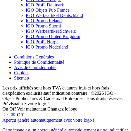
IGO Profil Danmark
IGO Objets Pub France
IGO Werbeartikel Deutschland
IGO Promo Ireland
IGO Promo Suomi
IGO Werbeartikel Schweiz
IGO Promo United Kingdom
IGO Profil Norge
IGO Promo Nederland
Conditions Générales
Politique de Confidentialité
Avis de Confidentialité
Cookies
Sitemap
Les prix affichés sont hors TVA et autres frais et hors frais
d'expédition exclusifs sauf indication contraire. ©2026 IGO -
Objets Publicitaires & Cadeaux d'Entreprise. Tous droits réservés.
Prévisualisez votre logo !
On
Off
Voir maintenant
Changez le logo
Off
Aperçu généré automatiquement avec votre logo
i
Cette image est un aperçu généré automatiquement à titre indicatif et