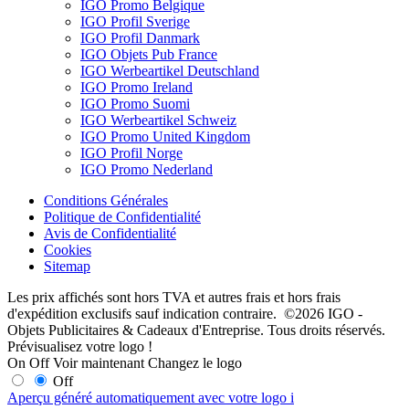
IGO Promo Belgique
IGO Profil Sverige
IGO Profil Danmark
IGO Objets Pub France
IGO Werbeartikel Deutschland
IGO Promo Ireland
IGO Promo Suomi
IGO Werbeartikel Schweiz
IGO Promo United Kingdom
IGO Profil Norge
IGO Promo Nederland
Conditions Générales
Politique de Confidentialité
Avis de Confidentialité
Cookies
Sitemap
Les prix affichés sont hors TVA et autres frais et hors frais
d'expédition exclusifs sauf indication contraire. ©2026 IGO -
Objets Publicitaires & Cadeaux d'Entreprise. Tous droits réservés.
Prévisualisez votre logo !
On
Off
Voir maintenant
Changez le logo
Off
Aperçu généré automatiquement avec votre logo
i