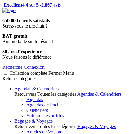
Excellent
4.4
sur 5 -
2.867
avis
650.000 clients satisfaits
Serez-vous le prochain?
BAT gratuit
Aucun doute sur le résultat
80 ans d’expérience
Nous faisons la différence
Recherche
Connexion
Collection complète
Fermer
Menu
Retour
Catégories
Agendas & Calendriers
Retour vers Toutes les catégories
Agendas & Calendriers
Agendas
Agendas de Poche
Calendriers
Voir tous les articles
Bagages & Voyages
Retour vers Toutes les catégories
Bagages & Voyages
Articles de Voyage