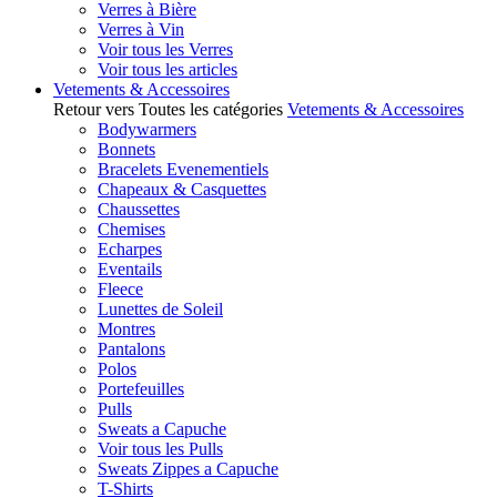
Verres à Bière
Verres à Vin
Voir tous les Verres
Voir tous les articles
Vetements & Accessoires
Retour vers Toutes les catégories
Vetements & Accessoires
Bodywarmers
Bonnets
Bracelets Evenementiels
Chapeaux & Casquettes
Chaussettes
Chemises
Echarpes
Eventails
Fleece
Lunettes de Soleil
Montres
Pantalons
Polos
Portefeuilles
Pulls
Sweats a Capuche
Voir tous les Pulls
Sweats Zippes a Capuche
T-Shirts