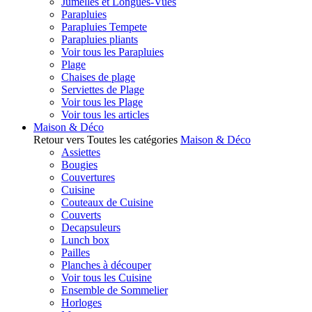
Jumelles et Longues-Vues
Parapluies
Parapluies Tempete
Parapluies pliants
Voir tous les Parapluies
Plage
Chaises de plage
Serviettes de Plage
Voir tous les Plage
Voir tous les articles
Maison & Déco
Retour vers Toutes les catégories
Maison & Déco
Assiettes
Bougies
Couvertures
Cuisine
Couteaux de Cuisine
Couverts
Decapsuleurs
Lunch box
Pailles
Planches à découper
Voir tous les Cuisine
Ensemble de Sommelier
Horloges