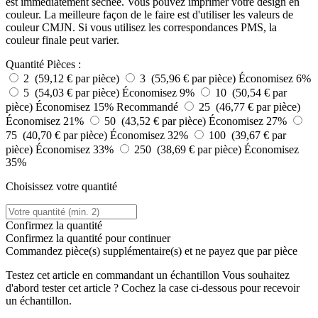
est immédiatement séchée. Vous pouvez imprimer votre design en
couleur. La meilleure façon de le faire est d'utiliser les valeurs de
couleur CMJN. Si vous utilisez les correspondances PMS, la
couleur finale peut varier.
Quantité
Pièces :
2 (59,12 € par pièce)
3 (55,96 € par pièce)
Économisez 6%
5 (54,03 € par pièce)
Économisez 9%
10 (50,54 € par
pièce)
Économisez 15%
Recommandé
25 (46,77 € par pièce)
Économisez 21%
50 (43,52 € par pièce)
Économisez 27%
75 (40,70 € par pièce)
Économisez 32%
100 (39,67 € par
pièce)
Économisez 33%
250 (38,69 € par pièce)
Économisez
35%
Choisissez votre quantité
Confirmez la quantité
Confirmez la quantité pour continuer
Commandez
pièce(s) supplémentaire(s) et ne payez que
par pièce
Testez cet article en commandant un échantillon
Vous souhaitez
d'abord tester cet article ? Cochez la case ci-dessous pour recevoir
un échantillon.