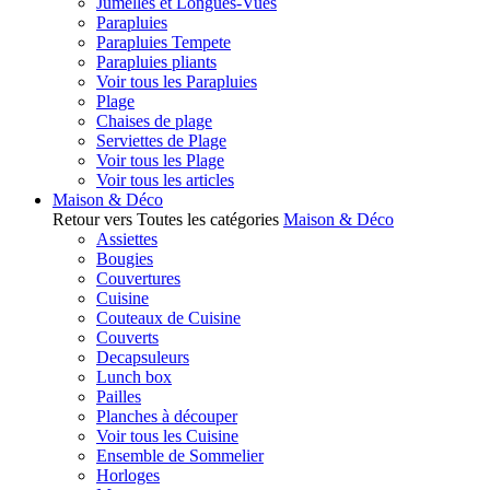
Jumelles et Longues-Vues
Parapluies
Parapluies Tempete
Parapluies pliants
Voir tous les Parapluies
Plage
Chaises de plage
Serviettes de Plage
Voir tous les Plage
Voir tous les articles
Maison & Déco
Retour vers Toutes les catégories
Maison & Déco
Assiettes
Bougies
Couvertures
Cuisine
Couteaux de Cuisine
Couverts
Decapsuleurs
Lunch box
Pailles
Planches à découper
Voir tous les Cuisine
Ensemble de Sommelier
Horloges