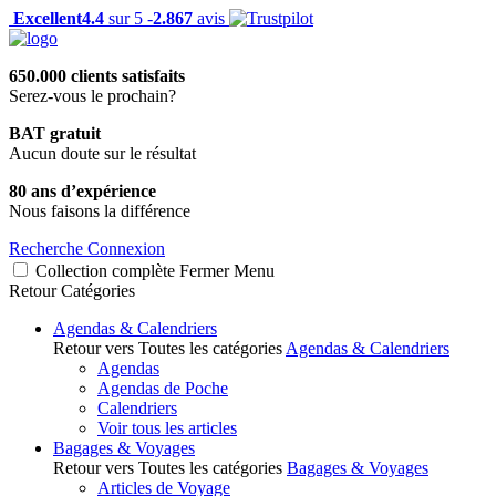
Excellent
4.4
sur 5 -
2.867
avis
650.000 clients satisfaits
Serez-vous le prochain?
BAT gratuit
Aucun doute sur le résultat
80 ans d’expérience
Nous faisons la différence
Recherche
Connexion
Collection complète
Fermer
Menu
Retour
Catégories
Agendas & Calendriers
Retour vers Toutes les catégories
Agendas & Calendriers
Agendas
Agendas de Poche
Calendriers
Voir tous les articles
Bagages & Voyages
Retour vers Toutes les catégories
Bagages & Voyages
Articles de Voyage