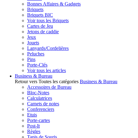
Bonnes Affaires & Gadgets
Briquets
Briquets BIC
Voir tous les Briquets
Cartes de Jeu
Jetons de caddie
Jeux
Jouets
Lanyards/Cordelières
Peluches
Pins
Porte-Clés
Voir tous les articles
Business & Bureau
Retour vers Toutes les catégories
Business & Bureau
Accessoires de Bureau
Bloc-Notes
Calculatrices
Carnets de notes
Conferenciers
Etuis
Porte-cartes
Post-It
Règles
Tapis de Souris