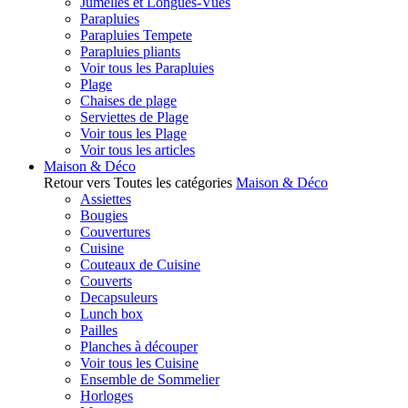
Jumelles et Longues-Vues
Parapluies
Parapluies Tempete
Parapluies pliants
Voir tous les Parapluies
Plage
Chaises de plage
Serviettes de Plage
Voir tous les Plage
Voir tous les articles
Maison & Déco
Retour vers Toutes les catégories
Maison & Déco
Assiettes
Bougies
Couvertures
Cuisine
Couteaux de Cuisine
Couverts
Decapsuleurs
Lunch box
Pailles
Planches à découper
Voir tous les Cuisine
Ensemble de Sommelier
Horloges