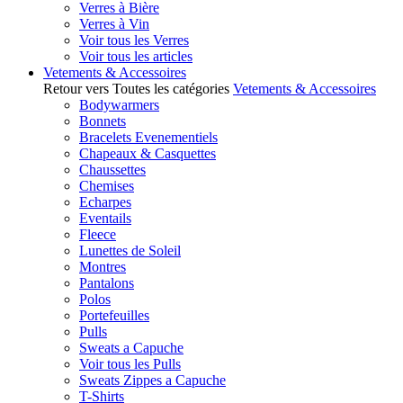
Verres à Bière
Verres à Vin
Voir tous les Verres
Voir tous les articles
Vetements & Accessoires
Retour vers Toutes les catégories
Vetements & Accessoires
Bodywarmers
Bonnets
Bracelets Evenementiels
Chapeaux & Casquettes
Chaussettes
Chemises
Echarpes
Eventails
Fleece
Lunettes de Soleil
Montres
Pantalons
Polos
Portefeuilles
Pulls
Sweats a Capuche
Voir tous les Pulls
Sweats Zippes a Capuche
T-Shirts