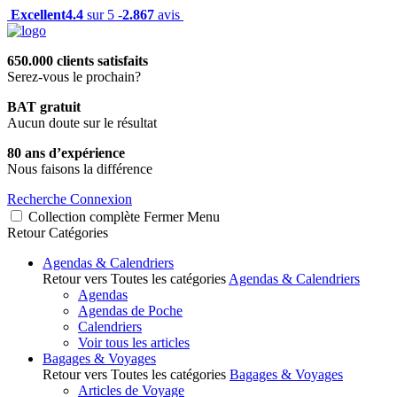
Excellent
4.4
sur 5 -
2.867
avis
650.000 clients satisfaits
Serez-vous le prochain?
BAT gratuit
Aucun doute sur le résultat
80 ans d’expérience
Nous faisons la différence
Recherche
Connexion
Collection complète
Fermer
Menu
Retour
Catégories
Agendas & Calendriers
Retour vers Toutes les catégories
Agendas & Calendriers
Agendas
Agendas de Poche
Calendriers
Voir tous les articles
Bagages & Voyages
Retour vers Toutes les catégories
Bagages & Voyages
Articles de Voyage