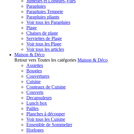
Jumelles et Longues-Vues
Parapluies
Parapluies Tempete
Parapluies pliants
Voir tous les Parapluies
Plage
Chaises de plage
Serviettes de Plage
Voir tous les Plage
Voir tous les articles
Maison & Déco
Retour vers Toutes les catégories
Maison & Déco
Assiettes
Bougies
Couvertures
Cuisine
Couteaux de Cuisine
Couverts
Decapsuleurs
Lunch box
Pailles
Planches à découper
Voir tous les Cuisine
Ensemble de Sommelier
Horloges