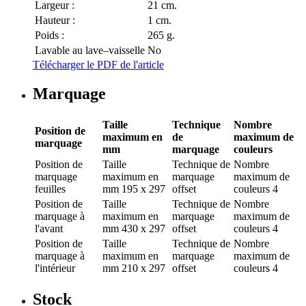
Largeur :
21 cm.
Hauteur :
1 cm.
Poids :
265 g.
Lavable au lave–vaisselle
No
Télécharger le PDF de l'article
Marquage
Taille
Technique
Nombre
Position de
maximum en
de
maximum de
marquage
mm
marquage
couleurs
Position de
Taille
Technique de
Nombre
marquage
maximum en
marquage
maximum de
feuilles
mm
195 x 297
offset
couleurs
4
Position de
Taille
Technique de
Nombre
marquage
à
maximum en
marquage
maximum de
l'avant
mm
430 x 297
offset
couleurs
4
Position de
Taille
Technique de
Nombre
marquage
à
maximum en
marquage
maximum de
l'intérieur
mm
210 x 297
offset
couleurs
4
Stock