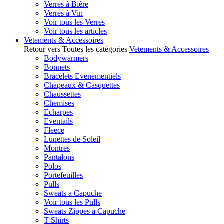
Verres à Bière
Verres à Vin
Voir tous les Verres
Voir tous les articles
Vetements & Accessoires
Retour vers Toutes les catégories
Vetements & Accessoires
Bodywarmers
Bonnets
Bracelets Evenementiels
Chapeaux & Casquettes
Chaussettes
Chemises
Echarpes
Eventails
Fleece
Lunettes de Soleil
Montres
Pantalons
Polos
Portefeuilles
Pulls
Sweats a Capuche
Voir tous les Pulls
Sweats Zippes a Capuche
T-Shirts