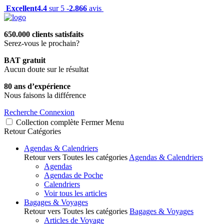
Excellent
4.4
sur 5 -
2.866
avis
650.000 clients satisfaits
Serez-vous le prochain?
BAT gratuit
Aucun doute sur le résultat
80 ans d’expérience
Nous faisons la différence
Recherche
Connexion
Collection complète
Fermer
Menu
Retour
Catégories
Agendas & Calendriers
Retour vers Toutes les catégories
Agendas & Calendriers
Agendas
Agendas de Poche
Calendriers
Voir tous les articles
Bagages & Voyages
Retour vers Toutes les catégories
Bagages & Voyages
Articles de Voyage