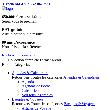
Excellent
4.4
sur 5 -
2.867
avis
650.000 clients satisfaits
Serez-vous le prochain?
BAT gratuit
Aucun doute sur le résultat
80 ans d’expérience
Nous faisons la différence
Recherche
Connexion
Collection complète
Fermer
Menu
Retour
Catégories
Agendas & Calendriers
Retour vers Toutes les catégories
Agendas & Calendriers
Agendas
Agendas de Poche
Calendriers
Voir tous les articles
Bagages & Voyages
Retour vers Toutes les catégories
Bagages & Voyages
Articles de Voyage