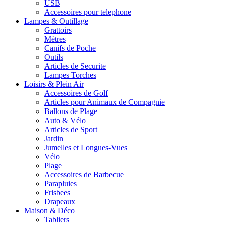
USB
Accessoires pour telephone
Lampes & Outillage
Grattoirs
Mètres
Canifs de Poche
Outils
Articles de Securite
Lampes Torches
Loisirs & Plein Air
Accessoires de Golf
Articles pour Animaux de Compagnie
Ballons de Plage
Auto & Vélo
Articles de Sport
Jardin
Jumelles et Longues-Vues
Vélo
Plage
Accessoires de Barbecue
Parapluies
Frisbees
Drapeaux
Maison & Déco
Tabliers