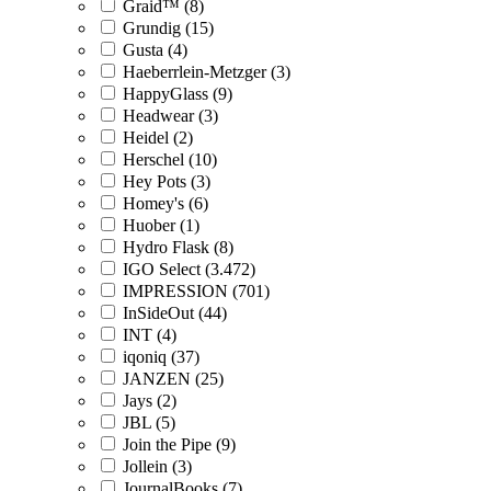
Graid™ (8)
Grundig (15)
Gusta (4)
Haeberrlein-Metzger (3)
HappyGlass (9)
Headwear (3)
Heidel (2)
Herschel (10)
Hey Pots (3)
Homey's (6)
Huober (1)
Hydro Flask (8)
IGO Select (3.472)
IMPRESSION (701)
InSideOut (44)
INT (4)
iqoniq (37)
JANZEN (25)
Jays (2)
JBL (5)
Join the Pipe (9)
Jollein (3)
JournalBooks (7)