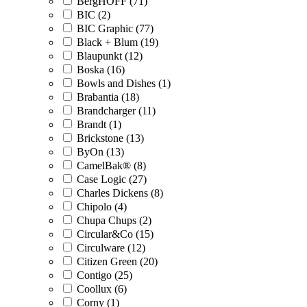
BergHOFF (71)
BIC (2)
BIC Graphic (77)
Black + Blum (19)
Blaupunkt (12)
Boska (16)
Bowls and Dishes (1)
Brabantia (18)
Brandcharger (11)
Brandt (1)
Brickstone (13)
ByOn (13)
CamelBak® (8)
Case Logic (27)
Charles Dickens (8)
Chipolo (4)
Chupa Chups (2)
Circular&Co (15)
Circulware (12)
Citizen Green (20)
Contigo (25)
Coollux (6)
Corny (1)