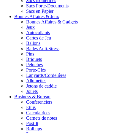
Sacs Isothermes
Sacs Porte-Documents
Sacs en Papier
Bonnes Affaires & Jeux
Bonnes Affaires & Gadgets
Jeux
Autocollants
Cartes de Jeu
Ballons
Balles Anti-Stress
Pins
Briquets
Peluches
Porte-Clés
Lanyards/Cordelières
Allumettes
Jetons de caddie
Jouets
Business & Bureau
Conferenciers
Etuis
Calculatrices
Carnets de notes
Post-It
Roll ups