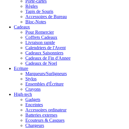
Porte-cartes
Règles
Tapis de Souris
Accessoires de Bureau
Bloc-Notes
Cadeaux
Pour Remercier
Coffrets Cadeaux
Livraison rapide
Calendriers de l'Avent
Cadeaux Saisonniers
Cadeaux de Fin d'Annee
Cadeaux de Noel
Ecriture
Marqueurs/Surligneurs
Stylos
Ensembles d'Écriture
Crayons
High-tech
Gadgets
Enceintes
Accessoires ordinateur
Batteries externes
Ecouteurs & Casques
Chargeurs