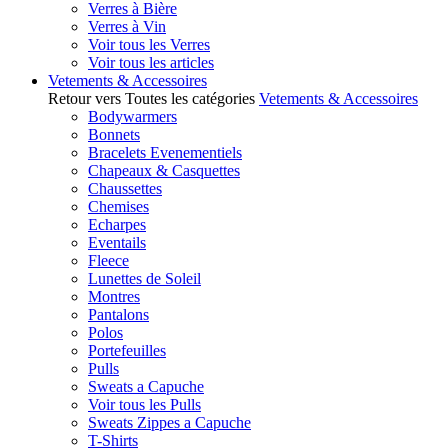
Verres à Bière
Verres à Vin
Voir tous les Verres
Voir tous les articles
Vetements & Accessoires
Retour vers Toutes les catégories
Vetements & Accessoires
Bodywarmers
Bonnets
Bracelets Evenementiels
Chapeaux & Casquettes
Chaussettes
Chemises
Echarpes
Eventails
Fleece
Lunettes de Soleil
Montres
Pantalons
Polos
Portefeuilles
Pulls
Sweats a Capuche
Voir tous les Pulls
Sweats Zippes a Capuche
T-Shirts