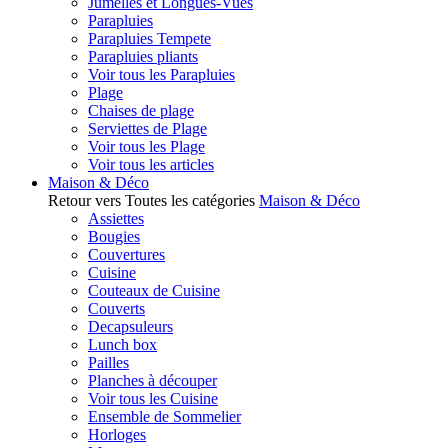
Jumelles et Longues-Vues
Parapluies
Parapluies Tempete
Parapluies pliants
Voir tous les Parapluies
Plage
Chaises de plage
Serviettes de Plage
Voir tous les Plage
Voir tous les articles
Maison & Déco
Retour vers Toutes les catégories
Maison & Déco
Assiettes
Bougies
Couvertures
Cuisine
Couteaux de Cuisine
Couverts
Decapsuleurs
Lunch box
Pailles
Planches à découper
Voir tous les Cuisine
Ensemble de Sommelier
Horloges