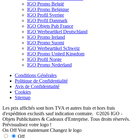
IGO Promo België
IGO Promo Belgique
IGO Profil Sverige
IGO Profil Danmark
IGO Objets Pub France
IGO Werbeartikel Deutschland
IGO Promo Ireland
IGO Promo Suomi
IGO Werbeartikel Schweiz
IGO Promo United Kingdom
IGO Profil Norge
IGO Promo Nederland
Conditions Générales
Politique de Confidentialité
Avis de Confidentialité
Cookies
Sitemap
Les prix affichés sont hors TVA et autres frais et hors frais
d'expédition exclusifs sauf indication contraire. ©2026 IGO -
Objets Publicitaires & Cadeaux d'Entreprise. Tous droits réservés.
Prévisualisez votre logo !
On
Off
Voir maintenant
Changez le logo
Off