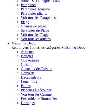
Jumelles et Longues-Vues
Parapluies
Parapluies Tempete
Parapluies pliants
Voir tous les Parapluies
Plage
Chaises de plage
Serviettes de Plage
Voir tous les Plage
Voir tous les articles
Maison & Déco
Retour vers Toutes les catégories
Maison & Déco
Assiettes
Bougies
Couvertures
Cuisine
Couteaux de Cuisine
Couverts
Decapsuleurs
Lunch box
Pailles
Planches à découper
Voir tous les Cuisine
Ensemble de Sommelier
Horloges