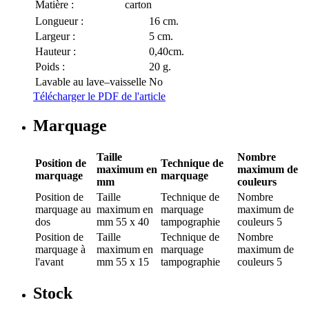
Matière :
carton
Longueur :
16 cm.
Largeur :
5 cm.
Hauteur :
0,40cm.
Poids :
20 g.
Lavable au lave–vaisselle
No
Télécharger le PDF de l'article
Marquage
Taille
Nombre
Position de
Technique de
maximum en
maximum de
marquage
marquage
mm
couleurs
Position de
Taille
Technique de
Nombre
marquage
au
maximum en
marquage
maximum de
dos
mm
55 x 40
tampographie
couleurs
5
Position de
Taille
Technique de
Nombre
marquage
à
maximum en
marquage
maximum de
l'avant
mm
55 x 15
tampographie
couleurs
5
Stock