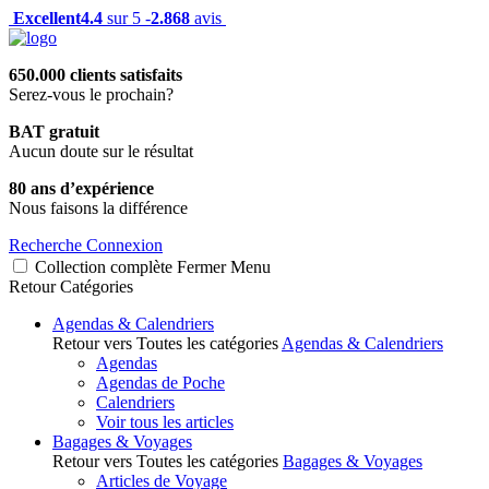
Excellent
4.4
sur 5 -
2.868
avis
650.000 clients satisfaits
Serez-vous le prochain?
BAT gratuit
Aucun doute sur le résultat
80 ans d’expérience
Nous faisons la différence
Recherche
Connexion
Collection complète
Fermer
Menu
Retour
Catégories
Agendas & Calendriers
Retour vers Toutes les catégories
Agendas & Calendriers
Agendas
Agendas de Poche
Calendriers
Voir tous les articles
Bagages & Voyages
Retour vers Toutes les catégories
Bagages & Voyages
Articles de Voyage