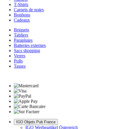
T-Shirts
Carnets de notes
Bonbons
Cadeaux
Briquets
Tabliers
Parapluies
Batteries externes
Sacs shopping
Verres
Pulls
Tasses
IGO Objets Pub France
IGO Werbeartikel Österreich