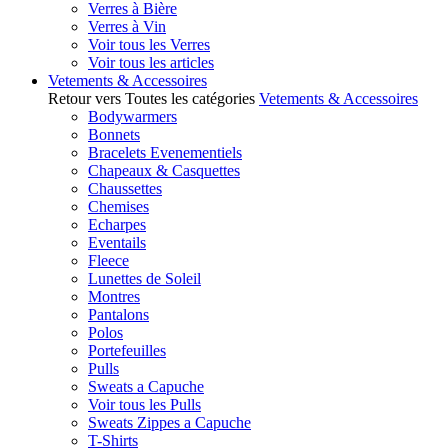
Verres à Bière
Verres à Vin
Voir tous les Verres
Voir tous les articles
Vetements & Accessoires
Retour vers Toutes les catégories
Vetements & Accessoires
Bodywarmers
Bonnets
Bracelets Evenementiels
Chapeaux & Casquettes
Chaussettes
Chemises
Echarpes
Eventails
Fleece
Lunettes de Soleil
Montres
Pantalons
Polos
Portefeuilles
Pulls
Sweats a Capuche
Voir tous les Pulls
Sweats Zippes a Capuche
T-Shirts