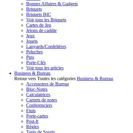
Bonnes Affaires & Gadgets
Briquets
Briquets BIC
Voir tous les Briquets
Cartes de Jeu
Jetons de caddie
Jeux
Jouets
Lanyards/Cordelières
Peluches
Pins
Porte-Clés
Voir tous les articles
Business & Bureau
Retour vers Toutes les catégories
Business & Bureau
Accessoires de Bureau
Bloc-Notes
Calculatrices
Carnets de notes
Conferenciers
Etuis
Porte-cartes
Post-It
Règles
Tapis de Souris