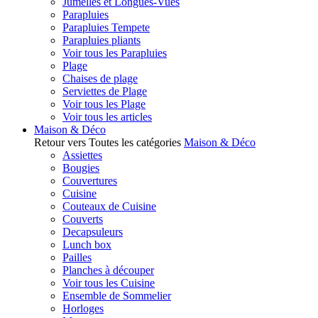
Jumelles et Longues-Vues
Parapluies
Parapluies Tempete
Parapluies pliants
Voir tous les Parapluies
Plage
Chaises de plage
Serviettes de Plage
Voir tous les Plage
Voir tous les articles
Maison & Déco
Retour vers Toutes les catégories
Maison & Déco
Assiettes
Bougies
Couvertures
Cuisine
Couteaux de Cuisine
Couverts
Decapsuleurs
Lunch box
Pailles
Planches à découper
Voir tous les Cuisine
Ensemble de Sommelier
Horloges