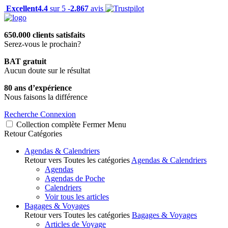
Excellent
4.4
sur 5 -
2.867
avis
650.000 clients satisfaits
Serez-vous le prochain?
BAT gratuit
Aucun doute sur le résultat
80 ans d’expérience
Nous faisons la différence
Recherche
Connexion
Collection complète
Fermer
Menu
Retour
Catégories
Agendas & Calendriers
Retour vers Toutes les catégories
Agendas & Calendriers
Agendas
Agendas de Poche
Calendriers
Voir tous les articles
Bagages & Voyages
Retour vers Toutes les catégories
Bagages & Voyages
Articles de Voyage