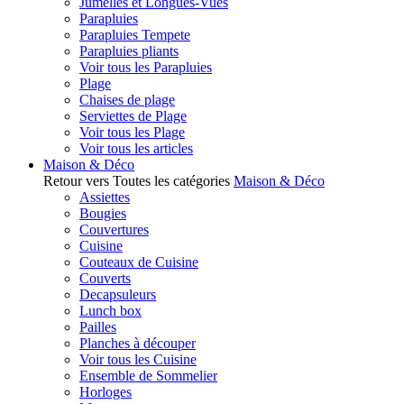
Jumelles et Longues-Vues
Parapluies
Parapluies Tempete
Parapluies pliants
Voir tous les Parapluies
Plage
Chaises de plage
Serviettes de Plage
Voir tous les Plage
Voir tous les articles
Maison & Déco
Retour vers Toutes les catégories
Maison & Déco
Assiettes
Bougies
Couvertures
Cuisine
Couteaux de Cuisine
Couverts
Decapsuleurs
Lunch box
Pailles
Planches à découper
Voir tous les Cuisine
Ensemble de Sommelier
Horloges