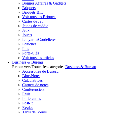
Bonnes Affaires & Gadgets
Briquets
Briquets BIC
Voir tous les Briquets
Cartes de Jeu
Jetons de caddie
Jeux
Jouets
Lanyards/Cordelières
Peluches
Pins
Porte-Clés
Voir tous les articles
Business & Bureau
Retour vers Toutes les catégories
Business & Bureau
Accessoires de Bureau
Bloc-Notes
Calculatrices
Carnets de notes
Conferenciers
Etuis
Porte-cartes
Post-It
Règles
Tapis de Souris