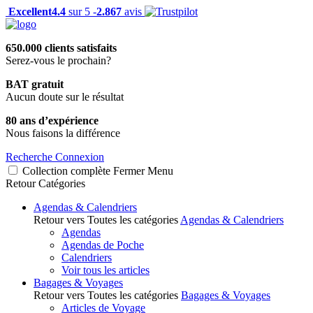
Excellent
4.4
sur 5 -
2.867
avis
650.000 clients satisfaits
Serez-vous le prochain?
BAT gratuit
Aucun doute sur le résultat
80 ans d’expérience
Nous faisons la différence
Recherche
Connexion
Collection complète
Fermer
Menu
Retour
Catégories
Agendas & Calendriers
Retour vers Toutes les catégories
Agendas & Calendriers
Agendas
Agendas de Poche
Calendriers
Voir tous les articles
Bagages & Voyages
Retour vers Toutes les catégories
Bagages & Voyages
Articles de Voyage