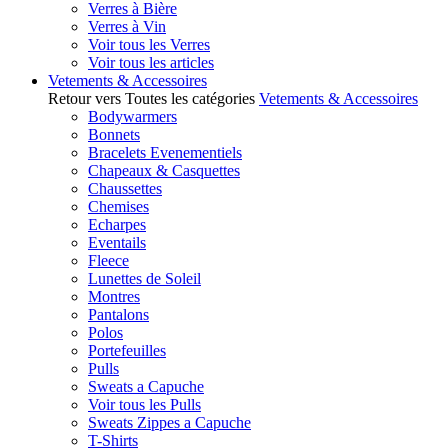
Verres à Bière
Verres à Vin
Voir tous les Verres
Voir tous les articles
Vetements & Accessoires
Retour vers Toutes les catégories
Vetements & Accessoires
Bodywarmers
Bonnets
Bracelets Evenementiels
Chapeaux & Casquettes
Chaussettes
Chemises
Echarpes
Eventails
Fleece
Lunettes de Soleil
Montres
Pantalons
Polos
Portefeuilles
Pulls
Sweats a Capuche
Voir tous les Pulls
Sweats Zippes a Capuche
T-Shirts