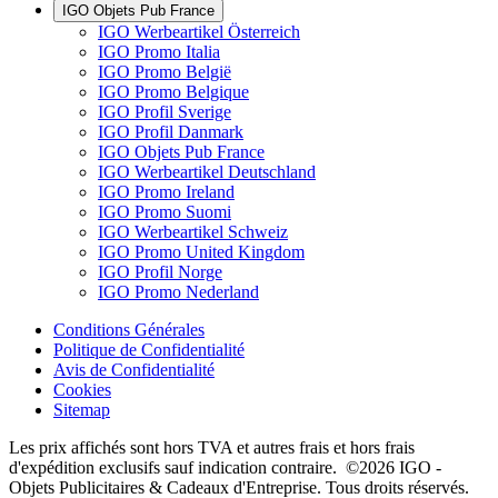
IGO Objets Pub France
IGO Werbeartikel Österreich
IGO Promo Italia
IGO Promo België
IGO Promo Belgique
IGO Profil Sverige
IGO Profil Danmark
IGO Objets Pub France
IGO Werbeartikel Deutschland
IGO Promo Ireland
IGO Promo Suomi
IGO Werbeartikel Schweiz
IGO Promo United Kingdom
IGO Profil Norge
IGO Promo Nederland
Conditions Générales
Politique de Confidentialité
Avis de Confidentialité
Cookies
Sitemap
Les prix affichés sont hors TVA et autres frais et hors frais
d'expédition exclusifs sauf indication contraire. ©2026 IGO -
Objets Publicitaires & Cadeaux d'Entreprise. Tous droits réservés.