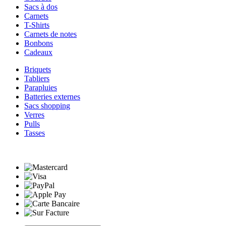
Sacs à dos
Carnets
T-Shirts
Carnets de notes
Bonbons
Cadeaux
Briquets
Tabliers
Parapluies
Batteries externes
Sacs shopping
Verres
Pulls
Tasses