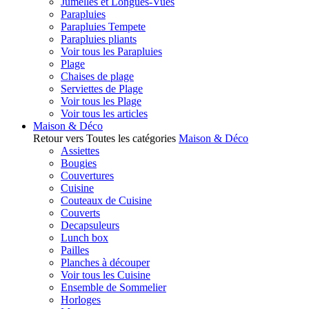
Jumelles et Longues-Vues
Parapluies
Parapluies Tempete
Parapluies pliants
Voir tous les Parapluies
Plage
Chaises de plage
Serviettes de Plage
Voir tous les Plage
Voir tous les articles
Maison & Déco
Retour vers Toutes les catégories
Maison & Déco
Assiettes
Bougies
Couvertures
Cuisine
Couteaux de Cuisine
Couverts
Decapsuleurs
Lunch box
Pailles
Planches à découper
Voir tous les Cuisine
Ensemble de Sommelier
Horloges