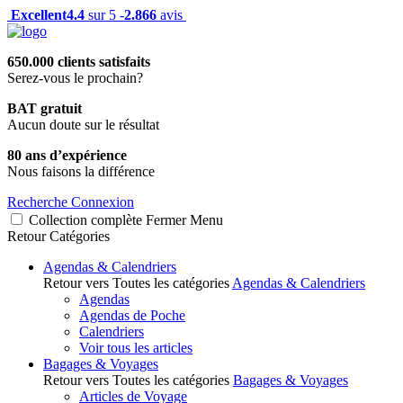
Excellent
4.4
sur 5 -
2.866
avis
650.000 clients satisfaits
Serez-vous le prochain?
BAT gratuit
Aucun doute sur le résultat
80 ans d’expérience
Nous faisons la différence
Recherche
Connexion
Collection complète
Fermer
Menu
Retour
Catégories
Agendas & Calendriers
Retour vers Toutes les catégories
Agendas & Calendriers
Agendas
Agendas de Poche
Calendriers
Voir tous les articles
Bagages & Voyages
Retour vers Toutes les catégories
Bagages & Voyages
Articles de Voyage