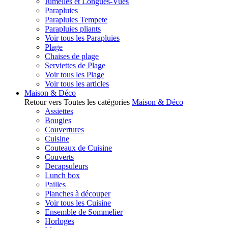
Jumelles et Longues-Vues
Parapluies
Parapluies Tempete
Parapluies pliants
Voir tous les Parapluies
Plage
Chaises de plage
Serviettes de Plage
Voir tous les Plage
Voir tous les articles
Maison & Déco
Retour vers Toutes les catégories
Maison & Déco
Assiettes
Bougies
Couvertures
Cuisine
Couteaux de Cuisine
Couverts
Decapsuleurs
Lunch box
Pailles
Planches à découper
Voir tous les Cuisine
Ensemble de Sommelier
Horloges