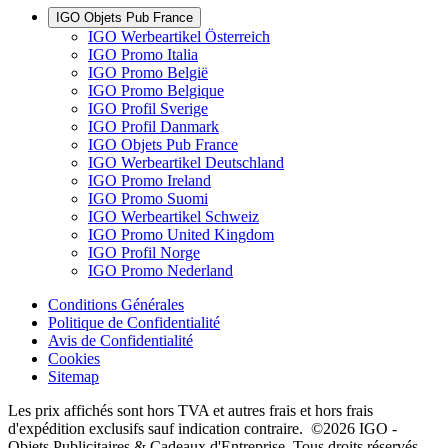
IGO Objets Pub France
IGO Werbeartikel Österreich
IGO Promo Italia
IGO Promo België
IGO Promo Belgique
IGO Profil Sverige
IGO Profil Danmark
IGO Objets Pub France
IGO Werbeartikel Deutschland
IGO Promo Ireland
IGO Promo Suomi
IGO Werbeartikel Schweiz
IGO Promo United Kingdom
IGO Profil Norge
IGO Promo Nederland
Conditions Générales
Politique de Confidentialité
Avis de Confidentialité
Cookies
Sitemap
Les prix affichés sont hors TVA et autres frais et hors frais
d'expédition exclusifs sauf indication contraire. ©2026 IGO -
Objets Publicitaires & Cadeaux d'Entreprise. Tous droits réservés.