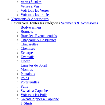
Verres à Bière
Verres à Vin
Voir tous les Verres
Voir tous les articles
Vetements & Accessoires
Retour vers Toutes les catégories
Vetements & Accessoires
Bodywarmers
Bonnets
Bracelets Evenementiels
Chapeaux & Casquettes
Chaussettes
Chemises
Echarpes
Eventails
Fleece
Lunettes de Soleil
Montres
Pantalons
Polos
Portefeuilles
Pulls
Sweats a Capuche
Voir tous les Pulls
Sweats Zippes a Capuche
T-Shirts