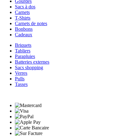
Gourdes
Sacs à dos
Carnets
T-Shirts
Carnets de notes
Bonbons
Cadeaux
Briquets
Tabliers
Parapluies
Batteries externes
Sacs shopping
Verres
Pulls
Tasses