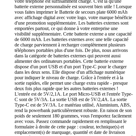
votre téléphone est suffisamment chargé. C'est là qu'une
batterie externe personnalisée est souvent bien utile ! Lorsque
vous faites imprimer le Batterie de secours plate 6000 mAh
avec affichage digital avec votre logo, votre marque bénéficie
d'une promotion supplémentaire. Les batteries externes sont
emportées partout, ce qui donne à votre entreprise une
visibilité supplémentaire. Cette batterie externe a une capacité
de 6000 mAh. Les batteries externes avec une telle capacité
de charge parviennent à recharger complètement plusieurs
téléphones portables plus d'une fois. De plus, nous arrivons
dans la catégorie de batteries externes qui peuvent aussi
alimenter des ordinateurs portables. Cette batterie externe
dispose d'un port USB et d'un port Type-C pour le charger
dans les deux sens. Elle dispose d'un affichage numérique
pour indiquer le niveau de charge. Grâce à l'entrée et à la
sortie rapides, elle permet une charge extra rapide - presque
deux fois plus rapide que les autres batteries externes !
L'entrée est de 5V/2,1A. Le port Micro-USB et l'entrée Type-
C sont de 5V/3A. La sortie USB est de 5V/2,4A. La sortie
Type-C est de 5V/3A. Le matériau utilisé, Aluminium, ABS,
rend la powerbank particulièrement robuste. En raison de son
poids de seulement 180 grammes, vous l'emportez facilement
avec vous. Passez commande rapidement en remplissant le
formulaire à droite de cette page : couleur, technique(s) et
emplacement(s) de marquage, quantité et date de livraison