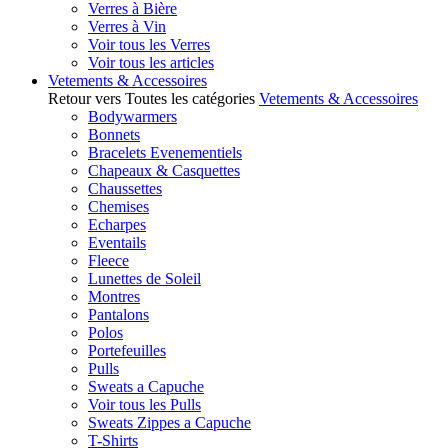
Verres à Bière
Verres à Vin
Voir tous les Verres
Voir tous les articles
Vetements & Accessoires
Retour vers Toutes les catégories
Vetements & Accessoires
Bodywarmers
Bonnets
Bracelets Evenementiels
Chapeaux & Casquettes
Chaussettes
Chemises
Echarpes
Eventails
Fleece
Lunettes de Soleil
Montres
Pantalons
Polos
Portefeuilles
Pulls
Sweats a Capuche
Voir tous les Pulls
Sweats Zippes a Capuche
T-Shirts