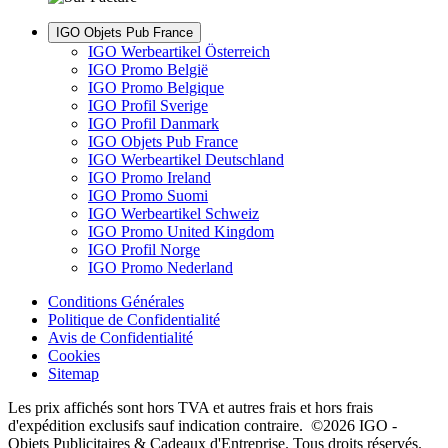
IGO Objets Pub France
IGO Werbeartikel Österreich
IGO Promo België
IGO Promo Belgique
IGO Profil Sverige
IGO Profil Danmark
IGO Objets Pub France
IGO Werbeartikel Deutschland
IGO Promo Ireland
IGO Promo Suomi
IGO Werbeartikel Schweiz
IGO Promo United Kingdom
IGO Profil Norge
IGO Promo Nederland
Conditions Générales
Politique de Confidentialité
Avis de Confidentialité
Cookies
Sitemap
Les prix affichés sont hors TVA et autres frais et hors frais
d'expédition exclusifs sauf indication contraire. ©2026 IGO -
Objets Publicitaires & Cadeaux d'Entreprise. Tous droits réservés.