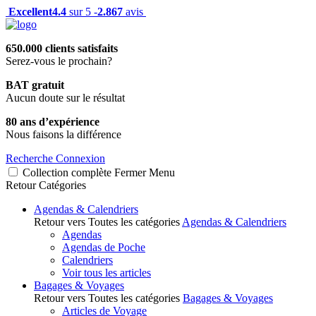
Excellent
4.4
sur 5 -
2.867
avis
650.000 clients satisfaits
Serez-vous le prochain?
BAT gratuit
Aucun doute sur le résultat
80 ans d’expérience
Nous faisons la différence
Recherche
Connexion
Collection complète
Fermer
Menu
Retour
Catégories
Agendas & Calendriers
Retour vers Toutes les catégories
Agendas & Calendriers
Agendas
Agendas de Poche
Calendriers
Voir tous les articles
Bagages & Voyages
Retour vers Toutes les catégories
Bagages & Voyages
Articles de Voyage