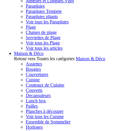
Jumelles et Longues-Vues
Parapluies
Parapluies Tempete
Parapluies pliants
Voir tous les Parapluies
Plage
Chaises de plage
Serviettes de Plage
Voir tous les Plage
Voir tous les articles
Maison & Déco
Retour vers Toutes les catégories
Maison & Déco
Assiettes
Bougies
Couvertures
Cuisine
Couteaux de Cuisine
Couverts
Decapsuleurs
Lunch box
Pailles
Planches à découper
Voir tous les Cuisine
Ensemble de Sommelier
Horloges