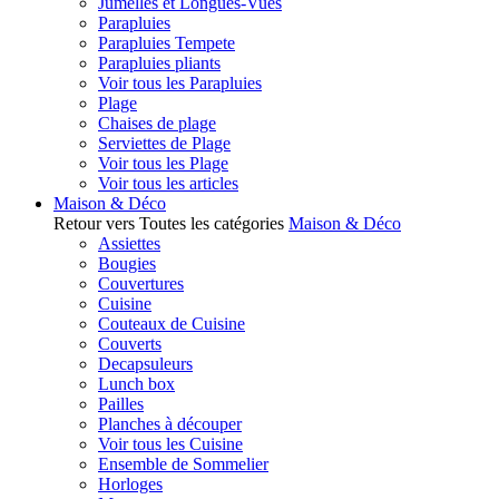
Jumelles et Longues-Vues
Parapluies
Parapluies Tempete
Parapluies pliants
Voir tous les Parapluies
Plage
Chaises de plage
Serviettes de Plage
Voir tous les Plage
Voir tous les articles
Maison & Déco
Retour vers Toutes les catégories
Maison & Déco
Assiettes
Bougies
Couvertures
Cuisine
Couteaux de Cuisine
Couverts
Decapsuleurs
Lunch box
Pailles
Planches à découper
Voir tous les Cuisine
Ensemble de Sommelier
Horloges