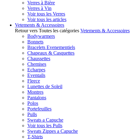
Verres à Bière
Verres à Vin
Voir tous les Verres
Voir tous les articles
Vetements & Accessoires
Retour vers Toutes les catégories
Vetements & Accessoires
Bodywarmers
Bonnets
Bracelets Evenementiels
Chapeaux & Casquettes
Chaussettes
Chemises
Echarpes
Eventails
Fleece
Lunettes de Soleil
Montres
Pantalons
Polos
Portefeuilles
Pulls
Sweats a Capuche
Voir tous les Pulls
Sweats Zippes a Capuche
T-Shirts