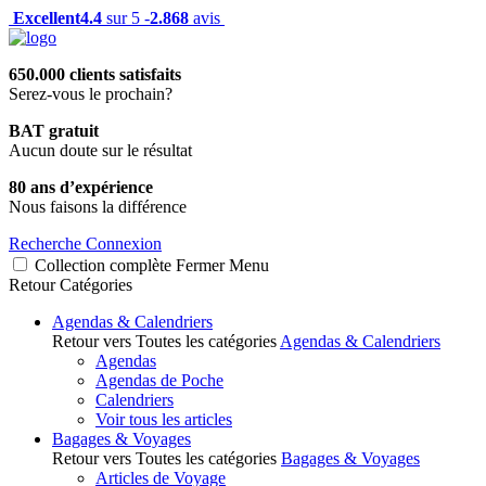
Excellent
4.4
sur 5 -
2.868
avis
650.000 clients satisfaits
Serez-vous le prochain?
BAT gratuit
Aucun doute sur le résultat
80 ans d’expérience
Nous faisons la différence
Recherche
Connexion
Collection complète
Fermer
Menu
Retour
Catégories
Agendas & Calendriers
Retour vers Toutes les catégories
Agendas & Calendriers
Agendas
Agendas de Poche
Calendriers
Voir tous les articles
Bagages & Voyages
Retour vers Toutes les catégories
Bagages & Voyages
Articles de Voyage