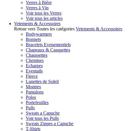
Verres à Bière
Verres à Vin
Voir tous les Verres
Voir tous les articles
Vetements & Accessoires
Retour vers Toutes les catégories
Vetements & Accessoires
Bodywarmers
Bonnets
Bracelets Evenementiels
Chapeaux & Casquettes
Chaussettes
Chemises
Echarpes
Eventails
Fleece
Lunettes de Soleil
Montres
Pantalons
Polos
Portefeuilles
Pulls
Sweats a Capuche
Voir tous les Pulls
Sweats Zippes a Capuche
T-Shirts