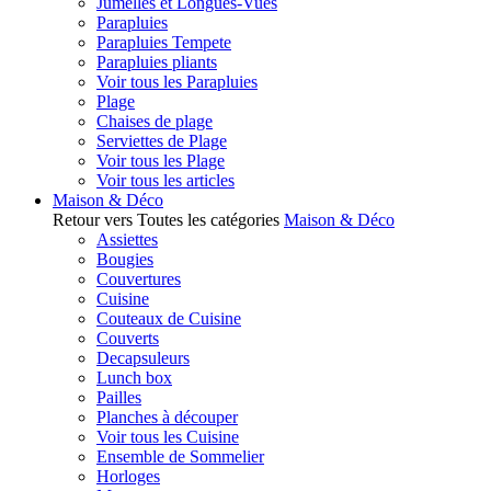
Jumelles et Longues-Vues
Parapluies
Parapluies Tempete
Parapluies pliants
Voir tous les Parapluies
Plage
Chaises de plage
Serviettes de Plage
Voir tous les Plage
Voir tous les articles
Maison & Déco
Retour vers Toutes les catégories
Maison & Déco
Assiettes
Bougies
Couvertures
Cuisine
Couteaux de Cuisine
Couverts
Decapsuleurs
Lunch box
Pailles
Planches à découper
Voir tous les Cuisine
Ensemble de Sommelier
Horloges