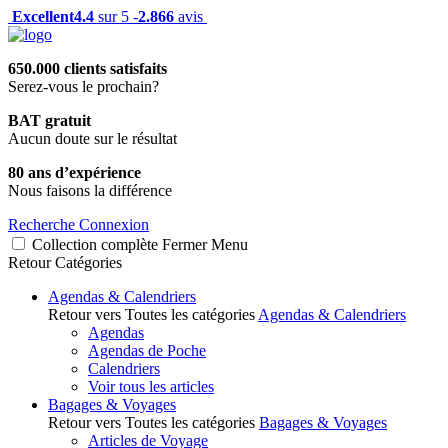
Excellent
4.4
sur 5 -
2.866
avis
650.000 clients satisfaits
Serez-vous le prochain?
BAT gratuit
Aucun doute sur le résultat
80 ans d’expérience
Nous faisons la différence
Recherche
Connexion
Collection complète
Fermer
Menu
Retour
Catégories
Agendas & Calendriers
Retour vers Toutes les catégories
Agendas & Calendriers
Agendas
Agendas de Poche
Calendriers
Voir tous les articles
Bagages & Voyages
Retour vers Toutes les catégories
Bagages & Voyages
Articles de Voyage