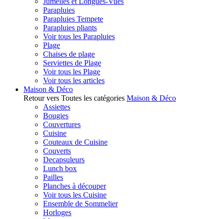
Jumelles et Longues-Vues
Parapluies
Parapluies Tempete
Parapluies pliants
Voir tous les Parapluies
Plage
Chaises de plage
Serviettes de Plage
Voir tous les Plage
Voir tous les articles
Maison & Déco
Retour vers Toutes les catégories
Maison & Déco
Assiettes
Bougies
Couvertures
Cuisine
Couteaux de Cuisine
Couverts
Decapsuleurs
Lunch box
Pailles
Planches à découper
Voir tous les Cuisine
Ensemble de Sommelier
Horloges