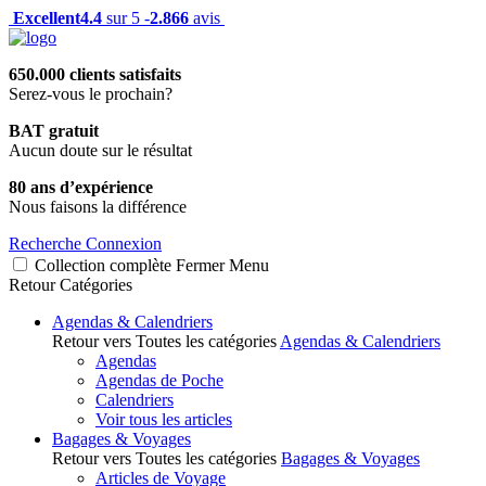
Excellent
4.4
sur 5 -
2.866
avis
650.000 clients satisfaits
Serez-vous le prochain?
BAT gratuit
Aucun doute sur le résultat
80 ans d’expérience
Nous faisons la différence
Recherche
Connexion
Collection complète
Fermer
Menu
Retour
Catégories
Agendas & Calendriers
Retour vers Toutes les catégories
Agendas & Calendriers
Agendas
Agendas de Poche
Calendriers
Voir tous les articles
Bagages & Voyages
Retour vers Toutes les catégories
Bagages & Voyages
Articles de Voyage