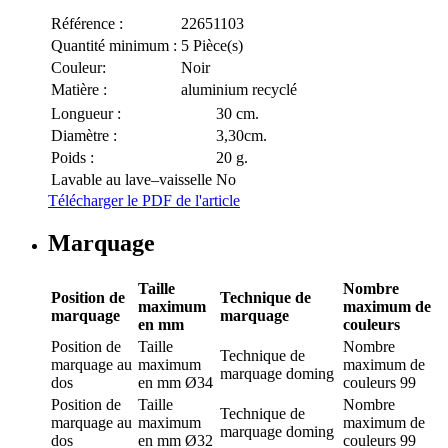
Référence :
22651103
Quantité minimum :
5 Pièce(s)
Couleur:
Noir
Matière :
aluminium recyclé
Longueur :
30 cm.
Diamètre :
3,30cm.
Poids :
20 g.
Lavable au lave–vaisselle
No
Télécharger le PDF de l'article
Marquage
Taille
Nombre
Position de
Technique de
maximum
maximum de
marquage
marquage
en mm
couleurs
Position de
Taille
Nombre
Technique de
marquage
au
maximum
maximum de
marquage
doming
dos
en mm
Ø34
couleurs
99
Position de
Taille
Nombre
Technique de
marquage
au
maximum
maximum de
marquage
doming
dos
en mm
Ø32
couleurs
99