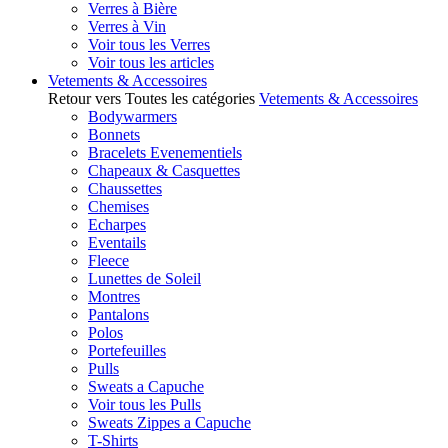
Verres à Bière
Verres à Vin
Voir tous les Verres
Voir tous les articles
Vetements & Accessoires
Retour vers Toutes les catégories
Vetements & Accessoires
Bodywarmers
Bonnets
Bracelets Evenementiels
Chapeaux & Casquettes
Chaussettes
Chemises
Echarpes
Eventails
Fleece
Lunettes de Soleil
Montres
Pantalons
Polos
Portefeuilles
Pulls
Sweats a Capuche
Voir tous les Pulls
Sweats Zippes a Capuche
T-Shirts