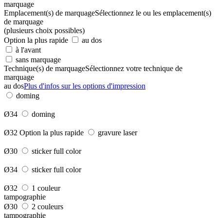
marquage
Emplacement(s) de marquage
Sélectionnez le ou les emplacement(s)
de marquage
(plusieurs choix possibles)
Option la plus rapide
au dos
à l'avant
sans marquage
Technique(s) de marquage
Sélectionnez votre technique de
marquage
au dos
Plus d'infos sur les options d'impression
doming
Ø34
doming
Ø32
Option la plus rapide
gravure laser
Ø30
sticker full color
Ø34
sticker full color
Ø32
1 couleur
tampographie
Ø30
2 couleurs
tampographie