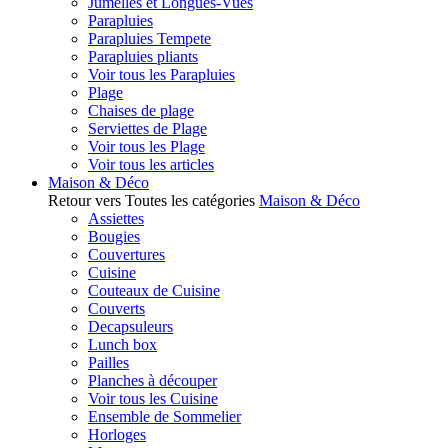
Jumelles et Longues-Vues
Parapluies
Parapluies Tempete
Parapluies pliants
Voir tous les Parapluies
Plage
Chaises de plage
Serviettes de Plage
Voir tous les Plage
Voir tous les articles
Maison & Déco
Retour vers Toutes les catégories
Maison & Déco
Assiettes
Bougies
Couvertures
Cuisine
Couteaux de Cuisine
Couverts
Decapsuleurs
Lunch box
Pailles
Planches à découper
Voir tous les Cuisine
Ensemble de Sommelier
Horloges