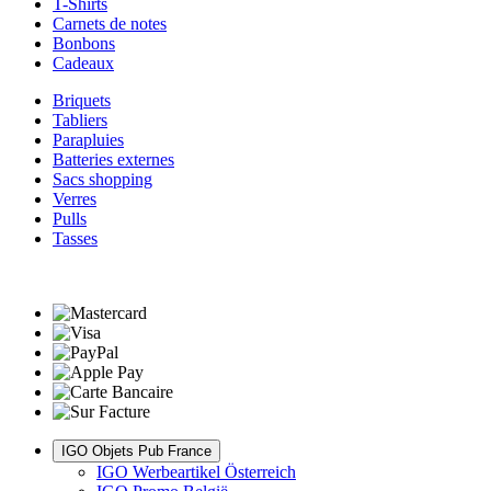
T-Shirts
Carnets de notes
Bonbons
Cadeaux
Briquets
Tabliers
Parapluies
Batteries externes
Sacs shopping
Verres
Pulls
Tasses
IGO Objets Pub France
IGO Werbeartikel Österreich