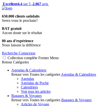
Excellent
4.4
sur 5 -
2.867
avis
650.000 clients satisfaits
Serez-vous le prochain?
BAT gratuit
Aucun doute sur le résultat
80 ans d’expérience
Nous faisons la différence
Recherche
Connexion
Collection complète
Fermer
Menu
Retour
Catégories
Agendas & Calendriers
Retour vers Toutes les catégories
Agendas & Calendriers
Agendas
Agendas de Poche
Calendriers
Voir tous les articles
Bagages & Voyages
Retour vers Toutes les catégories
Bagages & Voyages
Articles de Voyage