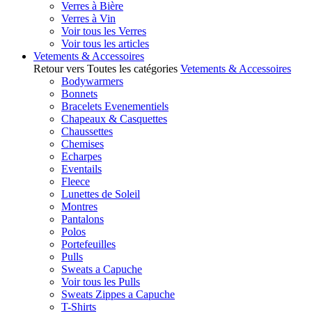
Verres à Bière
Verres à Vin
Voir tous les Verres
Voir tous les articles
Vetements & Accessoires
Retour vers Toutes les catégories
Vetements & Accessoires
Bodywarmers
Bonnets
Bracelets Evenementiels
Chapeaux & Casquettes
Chaussettes
Chemises
Echarpes
Eventails
Fleece
Lunettes de Soleil
Montres
Pantalons
Polos
Portefeuilles
Pulls
Sweats a Capuche
Voir tous les Pulls
Sweats Zippes a Capuche
T-Shirts