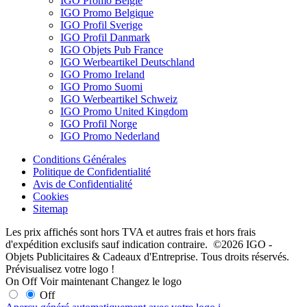
IGO Promo België
IGO Promo Belgique
IGO Profil Sverige
IGO Profil Danmark
IGO Objets Pub France
IGO Werbeartikel Deutschland
IGO Promo Ireland
IGO Promo Suomi
IGO Werbeartikel Schweiz
IGO Promo United Kingdom
IGO Profil Norge
IGO Promo Nederland
Conditions Générales
Politique de Confidentialité
Avis de Confidentialité
Cookies
Sitemap
Les prix affichés sont hors TVA et autres frais et hors frais
d'expédition exclusifs sauf indication contraire. ©2026 IGO -
Objets Publicitaires & Cadeaux d'Entreprise. Tous droits réservés.
Prévisualisez votre logo !
On
Off
Voir maintenant
Changez le logo
Off