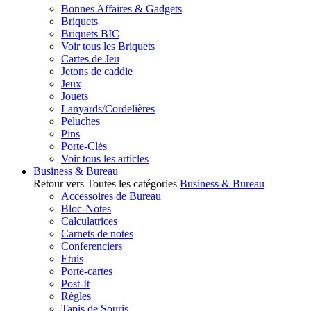
Bonnes Affaires & Gadgets
Briquets
Briquets BIC
Voir tous les Briquets
Cartes de Jeu
Jetons de caddie
Jeux
Jouets
Lanyards/Cordelières
Peluches
Pins
Porte-Clés
Voir tous les articles
Business & Bureau
Retour vers Toutes les catégories
Business & Bureau
Accessoires de Bureau
Bloc-Notes
Calculatrices
Carnets de notes
Conferenciers
Etuis
Porte-cartes
Post-It
Règles
Tapis de Souris