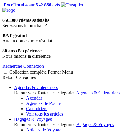
Excellent
4.4
sur 5 -
2.866
avis
650.000 clients satisfaits
Serez-vous le prochain?
BAT gratuit
Aucun doute sur le résultat
80 ans d’expérience
Nous faisons la différence
Recherche
Connexion
Collection complète
Fermer
Menu
Retour
Catégories
Agendas & Calendriers
Retour vers Toutes les catégories
Agendas & Calendriers
Agendas
Agendas de Poche
Calendriers
Voir tous les articles
Bagages & Voyages
Retour vers Toutes les catégories
Bagages & Voyages
Articles de Voyage