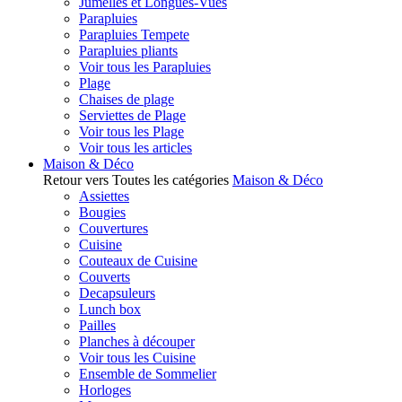
Jumelles et Longues-Vues
Parapluies
Parapluies Tempete
Parapluies pliants
Voir tous les Parapluies
Plage
Chaises de plage
Serviettes de Plage
Voir tous les Plage
Voir tous les articles
Maison & Déco
Retour vers Toutes les catégories
Maison & Déco
Assiettes
Bougies
Couvertures
Cuisine
Couteaux de Cuisine
Couverts
Decapsuleurs
Lunch box
Pailles
Planches à découper
Voir tous les Cuisine
Ensemble de Sommelier
Horloges