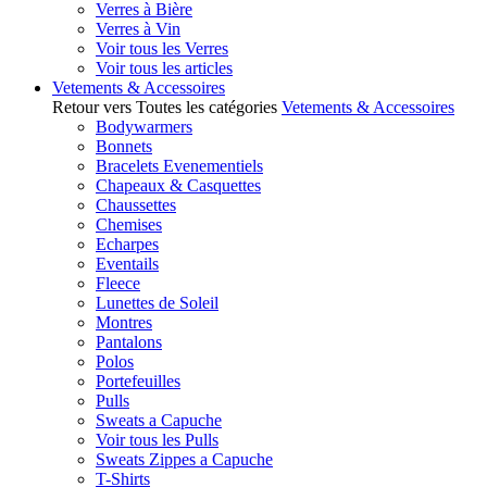
Verres à Bière
Verres à Vin
Voir tous les Verres
Voir tous les articles
Vetements & Accessoires
Retour vers Toutes les catégories
Vetements & Accessoires
Bodywarmers
Bonnets
Bracelets Evenementiels
Chapeaux & Casquettes
Chaussettes
Chemises
Echarpes
Eventails
Fleece
Lunettes de Soleil
Montres
Pantalons
Polos
Portefeuilles
Pulls
Sweats a Capuche
Voir tous les Pulls
Sweats Zippes a Capuche
T-Shirts