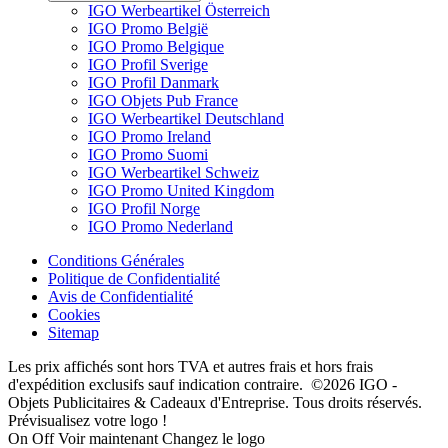
IGO Werbeartikel Österreich
IGO Promo België
IGO Promo Belgique
IGO Profil Sverige
IGO Profil Danmark
IGO Objets Pub France
IGO Werbeartikel Deutschland
IGO Promo Ireland
IGO Promo Suomi
IGO Werbeartikel Schweiz
IGO Promo United Kingdom
IGO Profil Norge
IGO Promo Nederland
Conditions Générales
Politique de Confidentialité
Avis de Confidentialité
Cookies
Sitemap
Les prix affichés sont hors TVA et autres frais et hors frais
d'expédition exclusifs sauf indication contraire. ©2026 IGO -
Objets Publicitaires & Cadeaux d'Entreprise. Tous droits réservés.
Prévisualisez votre logo !
On
Off
Voir maintenant
Changez le logo