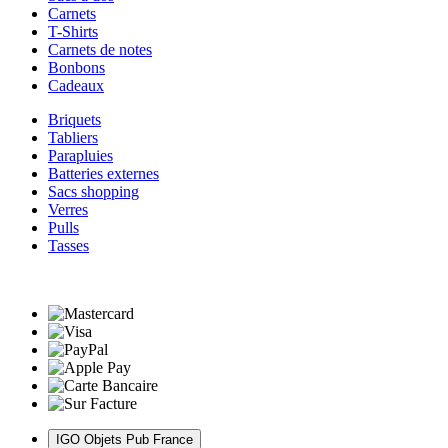
Carnets
T-Shirts
Carnets de notes
Bonbons
Cadeaux
Briquets
Tabliers
Parapluies
Batteries externes
Sacs shopping
Verres
Pulls
Tasses
IGO Objets Pub France