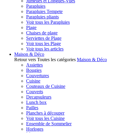
Jumelles et Longues-Vues
Parapluies
Parapluies Tempete
Parapluies pliants
Voir tous les Parapluies
Plage
Chaises de plage
Serviettes de Plage
Voir tous les Plage
Voir tous les articles
Maison & Déco
Retour vers Toutes les catégories
Maison & Déco
Assiettes
Bougies
Couvertures
Cuisine
Couteaux de Cuisine
Couverts
Decapsuleurs
Lunch box
Pailles
Planches à découper
Voir tous les Cuisine
Ensemble de Sommelier
Horloges