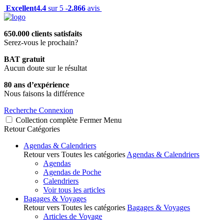
Excellent
4.4
sur 5 -
2.866
avis
650.000 clients satisfaits
Serez-vous le prochain?
BAT gratuit
Aucun doute sur le résultat
80 ans d’expérience
Nous faisons la différence
Recherche
Connexion
Collection complète
Fermer
Menu
Retour
Catégories
Agendas & Calendriers
Retour vers Toutes les catégories
Agendas & Calendriers
Agendas
Agendas de Poche
Calendriers
Voir tous les articles
Bagages & Voyages
Retour vers Toutes les catégories
Bagages & Voyages
Articles de Voyage