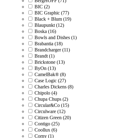
BergHOFF (71)
BIC (2)
BIC Graphic (77)
Black + Blum (19)
Blaupunkt (12)
Boska (16)
Bowls and Dishes (1)
Brabantia (18)
Brandcharger (11)
Brandt (1)
Brickstone (13)
ByOn (13)
CamelBak® (8)
Case Logic (27)
Charles Dickens (8)
Chipolo (4)
Chupa Chups (2)
Circular&Co (15)
Circulware (12)
Citizen Green (20)
Contigo (25)
Coollux (6)
Corny (1)