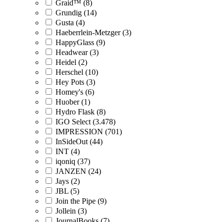
Graid™ (8)
Grundig (14)
Gusta (4)
Haeberrlein-Metzger (3)
HappyGlass (9)
Headwear (3)
Heidel (2)
Herschel (10)
Hey Pots (3)
Homey's (6)
Huober (1)
Hydro Flask (8)
IGO Select (3.478)
IMPRESSION (701)
InSideOut (44)
INT (4)
iqoniq (37)
JANZEN (24)
Jays (2)
JBL (5)
Join the Pipe (9)
Jollein (3)
JournalBooks (7)