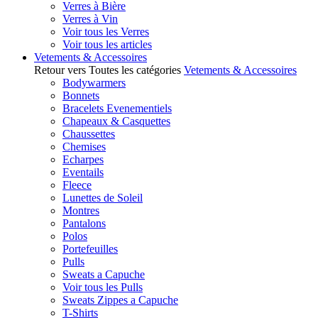
Verres à Bière
Verres à Vin
Voir tous les Verres
Voir tous les articles
Vetements & Accessoires
Retour vers Toutes les catégories
Vetements & Accessoires
Bodywarmers
Bonnets
Bracelets Evenementiels
Chapeaux & Casquettes
Chaussettes
Chemises
Echarpes
Eventails
Fleece
Lunettes de Soleil
Montres
Pantalons
Polos
Portefeuilles
Pulls
Sweats a Capuche
Voir tous les Pulls
Sweats Zippes a Capuche
T-Shirts