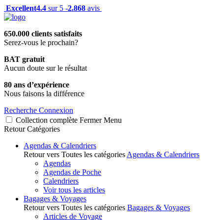
Excellent
4.4
sur 5 -
2.868
avis
650.000 clients satisfaits
Serez-vous le prochain?
BAT gratuit
Aucun doute sur le résultat
80 ans d’expérience
Nous faisons la différence
Recherche
Connexion
Collection complète
Fermer
Menu
Retour
Catégories
Agendas & Calendriers
Retour vers Toutes les catégories
Agendas & Calendriers
Agendas
Agendas de Poche
Calendriers
Voir tous les articles
Bagages & Voyages
Retour vers Toutes les catégories
Bagages & Voyages
Articles de Voyage