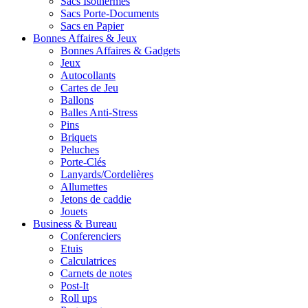
Sacs Isothermes
Sacs Porte-Documents
Sacs en Papier
Bonnes Affaires & Jeux
Bonnes Affaires & Gadgets
Jeux
Autocollants
Cartes de Jeu
Ballons
Balles Anti-Stress
Pins
Briquets
Peluches
Porte-Clés
Lanyards/Cordelières
Allumettes
Jetons de caddie
Jouets
Business & Bureau
Conferenciers
Etuis
Calculatrices
Carnets de notes
Post-It
Roll ups