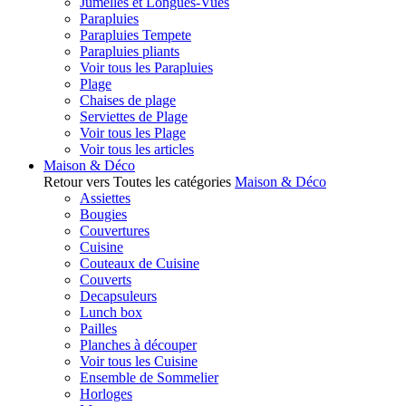
Jumelles et Longues-Vues
Parapluies
Parapluies Tempete
Parapluies pliants
Voir tous les Parapluies
Plage
Chaises de plage
Serviettes de Plage
Voir tous les Plage
Voir tous les articles
Maison & Déco
Retour vers Toutes les catégories
Maison & Déco
Assiettes
Bougies
Couvertures
Cuisine
Couteaux de Cuisine
Couverts
Decapsuleurs
Lunch box
Pailles
Planches à découper
Voir tous les Cuisine
Ensemble de Sommelier
Horloges