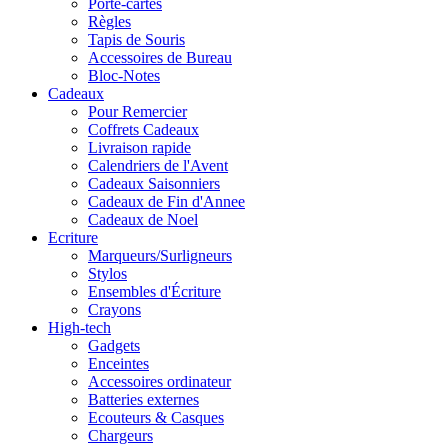
Porte-cartes
Règles
Tapis de Souris
Accessoires de Bureau
Bloc-Notes
Cadeaux
Pour Remercier
Coffrets Cadeaux
Livraison rapide
Calendriers de l'Avent
Cadeaux Saisonniers
Cadeaux de Fin d'Annee
Cadeaux de Noel
Ecriture
Marqueurs/Surligneurs
Stylos
Ensembles d'Écriture
Crayons
High-tech
Gadgets
Enceintes
Accessoires ordinateur
Batteries externes
Ecouteurs & Casques
Chargeurs