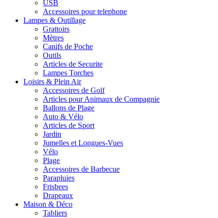
USB
Accessoires pour telephone
Lampes & Outillage
Grattoirs
Mètres
Canifs de Poche
Outils
Articles de Securite
Lampes Torches
Loisirs & Plein Air
Accessoires de Golf
Articles pour Animaux de Compagnie
Ballons de Plage
Auto & Vélo
Articles de Sport
Jardin
Jumelles et Longues-Vues
Vélo
Plage
Accessoires de Barbecue
Parapluies
Frisbees
Drapeaux
Maison & Déco
Tabliers