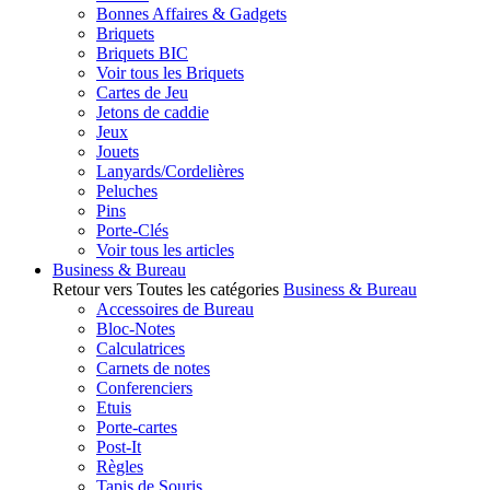
Bonnes Affaires & Gadgets
Briquets
Briquets BIC
Voir tous les Briquets
Cartes de Jeu
Jetons de caddie
Jeux
Jouets
Lanyards/Cordelières
Peluches
Pins
Porte-Clés
Voir tous les articles
Business & Bureau
Retour vers Toutes les catégories
Business & Bureau
Accessoires de Bureau
Bloc-Notes
Calculatrices
Carnets de notes
Conferenciers
Etuis
Porte-cartes
Post-It
Règles
Tapis de Souris