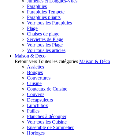
Jumelles et Longues-Vues
Parapluies
Parapluies Tempete
Parapluies pliants
Voir tous les Parapluies
Plage
Chaises de plage
Serviettes de Plage
Voir tous les Plage
Voir tous les articles
Maison & Déco
Retour vers Toutes les catégories
Maison & Déco
Assiettes
Bougies
Couvertures
Cuisine
Couteaux de Cuisine
Couverts
Decapsuleurs
Lunch box
Pailles
Planches à découper
Voir tous les Cuisine
Ensemble de Sommelier
Horloges