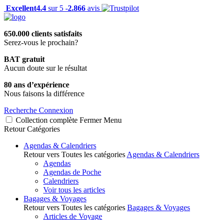
Excellent
4.4
sur 5 -
2.866
avis
650.000 clients satisfaits
Serez-vous le prochain?
BAT gratuit
Aucun doute sur le résultat
80 ans d’expérience
Nous faisons la différence
Recherche
Connexion
Collection complète
Fermer
Menu
Retour
Catégories
Agendas & Calendriers
Retour vers Toutes les catégories
Agendas & Calendriers
Agendas
Agendas de Poche
Calendriers
Voir tous les articles
Bagages & Voyages
Retour vers Toutes les catégories
Bagages & Voyages
Articles de Voyage