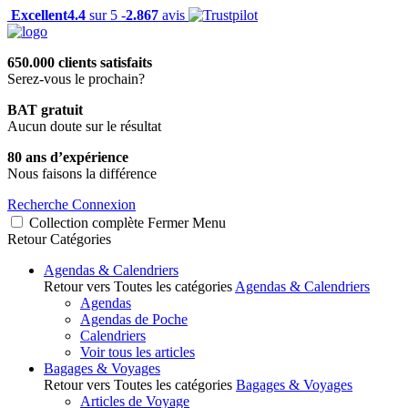
Excellent
4.4
sur 5 -
2.867
avis
650.000 clients satisfaits
Serez-vous le prochain?
BAT gratuit
Aucun doute sur le résultat
80 ans d’expérience
Nous faisons la différence
Recherche
Connexion
Collection complète
Fermer
Menu
Retour
Catégories
Agendas & Calendriers
Retour vers Toutes les catégories
Agendas & Calendriers
Agendas
Agendas de Poche
Calendriers
Voir tous les articles
Bagages & Voyages
Retour vers Toutes les catégories
Bagages & Voyages
Articles de Voyage