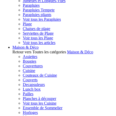
Jumelles et Longues-Vues
Parapluies
Parapluies Tempete
Parapluies pliants
Voir tous les Parapluies
Plage
Chaises de plage
Serviettes de Plage
Voir tous les Plage
Voir tous les articles
Maison & Déco
Retour vers Toutes les catégories
Maison & Déco
Assiettes
Bougies
Couvertures
Cuisine
Couteaux de Cuisine
Couverts
Decapsuleurs
Lunch box
Pailles
Planches à découper
Voir tous les Cuisine
Ensemble de Sommelier
Horloges