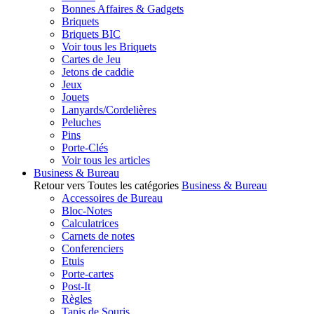
Bonnes Affaires & Gadgets
Briquets
Briquets BIC
Voir tous les Briquets
Cartes de Jeu
Jetons de caddie
Jeux
Jouets
Lanyards/Cordelières
Peluches
Pins
Porte-Clés
Voir tous les articles
Business & Bureau
Retour vers Toutes les catégories
Business & Bureau
Accessoires de Bureau
Bloc-Notes
Calculatrices
Carnets de notes
Conferenciers
Etuis
Porte-cartes
Post-It
Règles
Tapis de Souris