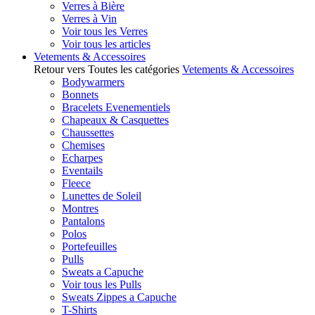
Verres à Bière
Verres à Vin
Voir tous les Verres
Voir tous les articles
Vetements & Accessoires
Retour vers Toutes les catégories
Vetements & Accessoires
Bodywarmers
Bonnets
Bracelets Evenementiels
Chapeaux & Casquettes
Chaussettes
Chemises
Echarpes
Eventails
Fleece
Lunettes de Soleil
Montres
Pantalons
Polos
Portefeuilles
Pulls
Sweats a Capuche
Voir tous les Pulls
Sweats Zippes a Capuche
T-Shirts