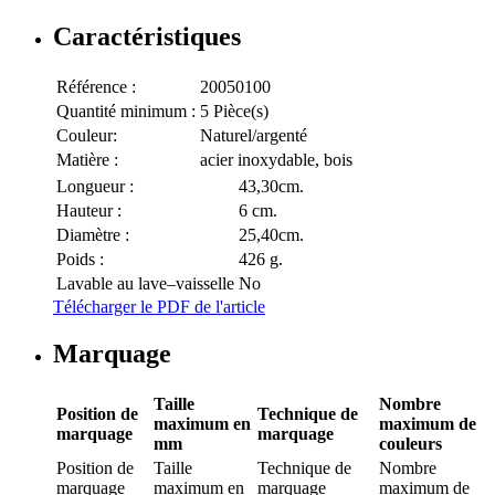
Caractéristiques
Référence :
20050100
Quantité minimum :
5 Pièce(s)
Couleur:
Naturel/argenté
Matière :
acier inoxydable, bois
Longueur :
43,30cm.
Hauteur :
6 cm.
Diamètre :
25,40cm.
Poids :
426 g.
Lavable au lave–vaisselle
No
Télécharger le PDF de l'article
Marquage
Taille
Nombre
Position de
Technique de
maximum en
maximum de
marquage
marquage
mm
couleurs
Position de
Taille
Technique de
Nombre
marquage
maximum en
marquage
maximum de