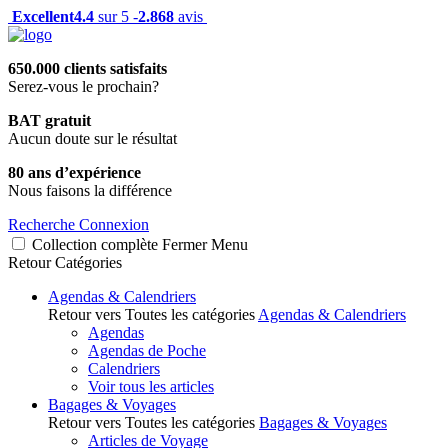
Excellent
4.4
sur 5 -
2.868
avis
650.000 clients satisfaits
Serez-vous le prochain?
BAT gratuit
Aucun doute sur le résultat
80 ans d’expérience
Nous faisons la différence
Recherche
Connexion
Collection complète
Fermer
Menu
Retour
Catégories
Agendas & Calendriers
Retour vers Toutes les catégories
Agendas & Calendriers
Agendas
Agendas de Poche
Calendriers
Voir tous les articles
Bagages & Voyages
Retour vers Toutes les catégories
Bagages & Voyages
Articles de Voyage