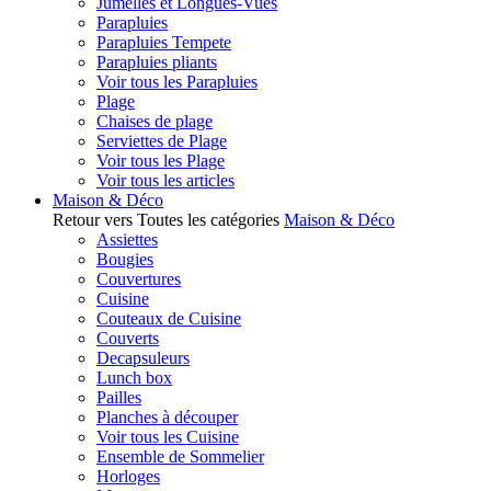
Jumelles et Longues-Vues
Parapluies
Parapluies Tempete
Parapluies pliants
Voir tous les Parapluies
Plage
Chaises de plage
Serviettes de Plage
Voir tous les Plage
Voir tous les articles
Maison & Déco
Retour vers Toutes les catégories
Maison & Déco
Assiettes
Bougies
Couvertures
Cuisine
Couteaux de Cuisine
Couverts
Decapsuleurs
Lunch box
Pailles
Planches à découper
Voir tous les Cuisine
Ensemble de Sommelier
Horloges