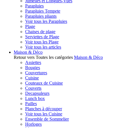
Jumelles et Longues-Vues
Parapluies
Parapluies Tempete
Parapluies pliants
Voir tous les Parapluies
Plage
Chaises de plage
Serviettes de Plage
Voir tous les Plage
Voir tous les articles
Maison & Déco
Retour vers Toutes les catégories
Maison & Déco
Assiettes
Bougies
Couvertures
Cuisine
Couteaux de Cuisine
Couverts
Decapsuleurs
Lunch box
Pailles
Planches à découper
Voir tous les Cuisine
Ensemble de Sommelier
Horloges