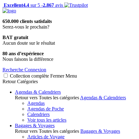
Excellent
4.4
sur 5 -
2.867
avis
650.000 clients satisfaits
Serez-vous le prochain?
BAT gratuit
Aucun doute sur le résultat
80 ans d’expérience
Nous faisons la différence
Recherche
Connexion
Collection complète
Fermer
Menu
Retour
Catégories
Agendas & Calendriers
Retour vers Toutes les catégories
Agendas & Calendriers
Agendas
Agendas de Poche
Calendriers
Voir tous les articles
Bagages & Voyages
Retour vers Toutes les catégories
Bagages & Voyages
Articles de Voyage