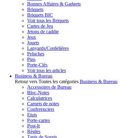
Bonnes Affaires & Gadgets
Briquets
Briquets BIC
Voir tous les Briquets
Cartes de Jeu
Jetons de caddie
Jeux
Jouets
Lanyards/Cordelières
Peluches
Pins
Porte-Clés
Voir tous les articles
Business & Bureau
Retour vers Toutes les catégories
Business & Bureau
Accessoires de Bureau
Bloc-Notes
Calculatrices
Carnets de notes
Conferenciers
Etuis
Porte-cartes
Post-It
Règles
Tapis de Souris