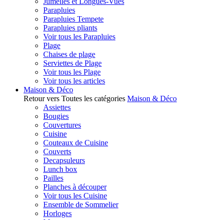
Jumelles et Longues-Vues
Parapluies
Parapluies Tempete
Parapluies pliants
Voir tous les Parapluies
Plage
Chaises de plage
Serviettes de Plage
Voir tous les Plage
Voir tous les articles
Maison & Déco
Retour vers Toutes les catégories
Maison & Déco
Assiettes
Bougies
Couvertures
Cuisine
Couteaux de Cuisine
Couverts
Decapsuleurs
Lunch box
Pailles
Planches à découper
Voir tous les Cuisine
Ensemble de Sommelier
Horloges