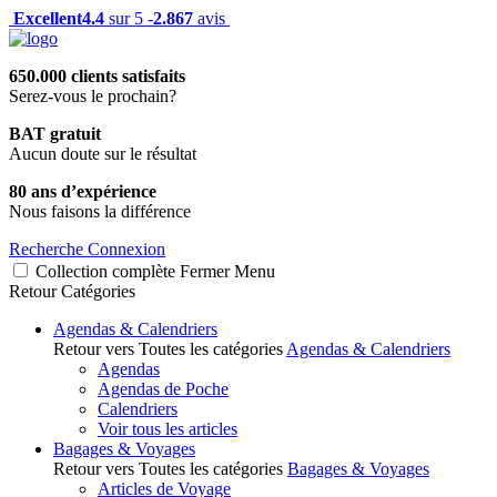
Excellent
4.4
sur 5 -
2.867
avis
650.000 clients satisfaits
Serez-vous le prochain?
BAT gratuit
Aucun doute sur le résultat
80 ans d’expérience
Nous faisons la différence
Recherche
Connexion
Collection complète
Fermer
Menu
Retour
Catégories
Agendas & Calendriers
Retour vers Toutes les catégories
Agendas & Calendriers
Agendas
Agendas de Poche
Calendriers
Voir tous les articles
Bagages & Voyages
Retour vers Toutes les catégories
Bagages & Voyages
Articles de Voyage