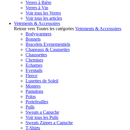
Verres à Bière
Verres à Vin
Voir tous les Verres
Voir tous les articles
Vetements & Accessoires
Retour vers Toutes les catégories
Vetements & Accessoires
Bodywarmers
Bonnets
Bracelets Evenementiels
Chapeaux & Casquettes
Chaussettes
Chemises
Echarpes
Eventails
Fleece
Lunettes de Soleil
Montres
Pantalons
Polos
Portefeuilles
Pulls
Sweats a Capuche
Voir tous les Pulls
Sweats Zippes a Capuche
T-Shirts