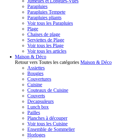
Jumelles et Longues-Vues
Parapluies
Parapluies Tempete
Parapluies pliants
Voir tous les Parapluies
Plage
Chaises de plage
Serviettes de Plage
Voir tous les Plage
Voir tous les articles
Maison & Déco
Retour vers Toutes les catégories
Maison & Déco
Assiettes
Bougies
Couvertures
Cuisine
Couteaux de Cuisine
Couverts
Decapsuleurs
Lunch box
Pailles
Planches à découper
Voir tous les Cuisine
Ensemble de Sommelier
Horloges