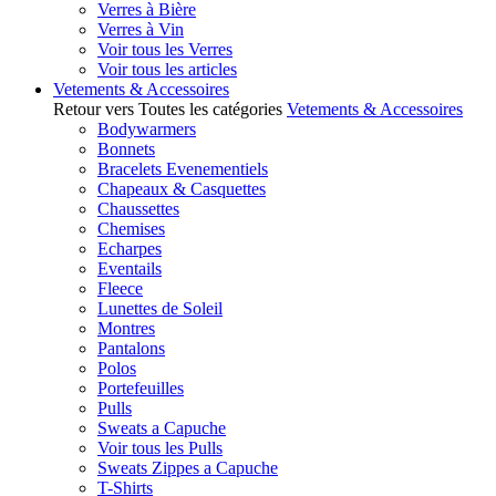
Verres à Bière
Verres à Vin
Voir tous les Verres
Voir tous les articles
Vetements & Accessoires
Retour vers Toutes les catégories
Vetements & Accessoires
Bodywarmers
Bonnets
Bracelets Evenementiels
Chapeaux & Casquettes
Chaussettes
Chemises
Echarpes
Eventails
Fleece
Lunettes de Soleil
Montres
Pantalons
Polos
Portefeuilles
Pulls
Sweats a Capuche
Voir tous les Pulls
Sweats Zippes a Capuche
T-Shirts