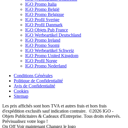
IGO Promo Italia
IGO Promo België
IGO Promo Belgique
IGO Profil Sverige
IGO Profil Danmark
IGO Objets Pub France
IGO Werbeartikel Deutschland
IGO Promo Ireland
IGO Promo Suomi
IGO Werbeartikel Schweiz
IGO Promo United Kingdom
IGO Profil Norge
IGO Promo Nederland
Conditions Générales
Politique de Confidentialité
Avis de Confidentialité
Cookies
Sitemap
Les prix affichés sont hors TVA et autres frais et hors frais
d'expédition exclusifs sauf indication contraire. ©2026 IGO -
Objets Publicitaires & Cadeaux d'Entreprise. Tous droits réservés.
Prévisualisez votre logo !
On
Off
Voir maintenant
Changez le logo