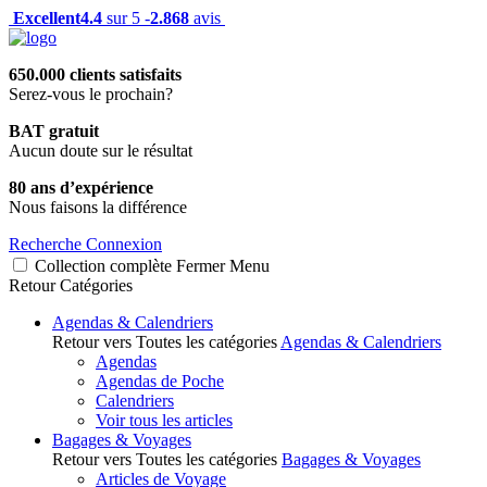
Excellent
4.4
sur 5 -
2.868
avis
650.000 clients satisfaits
Serez-vous le prochain?
BAT gratuit
Aucun doute sur le résultat
80 ans d’expérience
Nous faisons la différence
Recherche
Connexion
Collection complète
Fermer
Menu
Retour
Catégories
Agendas & Calendriers
Retour vers Toutes les catégories
Agendas & Calendriers
Agendas
Agendas de Poche
Calendriers
Voir tous les articles
Bagages & Voyages
Retour vers Toutes les catégories
Bagages & Voyages
Articles de Voyage