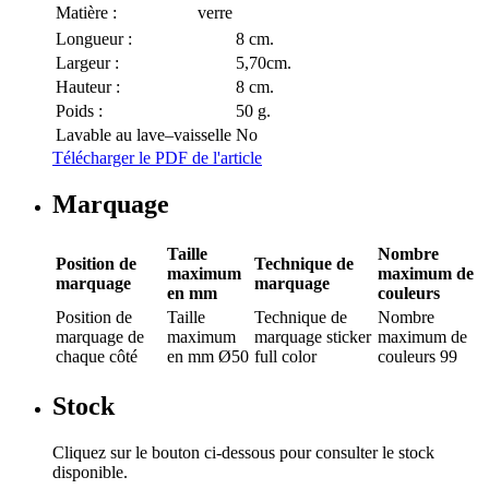
Matière :
verre
Longueur :
8 cm.
Largeur :
5,70cm.
Hauteur :
8 cm.
Poids :
50 g.
Lavable au lave–vaisselle
No
Télécharger le PDF de l'article
Marquage
Taille
Nombre
Position de
Technique de
maximum
maximum de
marquage
marquage
en mm
couleurs
Position de
Taille
Technique de
Nombre
marquage
de
maximum
marquage
sticker
maximum de
chaque côté
en mm
Ø50
full color
couleurs
99
Stock
Cliquez sur le bouton ci-dessous pour consulter le stock
disponible.