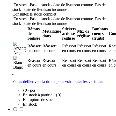
En stock
Pas de stock - date de livraison connue
Pas de
stock - date de livraison inconnue
Consultez le stock complet
En stock
Pas de stock - date de livraison connue
Pas de
stock - date de livraison inconnue
Bâtons
Stickers
Bonbons
Métallique
Mix de
de
ardoise
coeurs
Go
doux
réglisse
réglisse
réglisse
(fruits)
Réassort
Réassort
Réassort
Réassort
Réassort
Réas
en cours
en cours
en cours
en cours
en cours
en c
Argenté
Réassort
Réassort
Réassort
Réassort
Réassort
Réas
en cours
en cours
en cours
en cours
en cours
en c
Blanc
i
Faites défiler vers la droite pour voir toutes les variantes
{0} pcs
En stock à partir du {0}
En rupture de stock
En stock