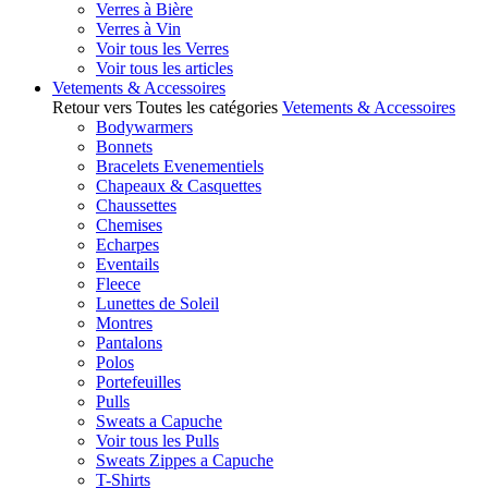
Verres à Bière
Verres à Vin
Voir tous les Verres
Voir tous les articles
Vetements & Accessoires
Retour vers Toutes les catégories
Vetements & Accessoires
Bodywarmers
Bonnets
Bracelets Evenementiels
Chapeaux & Casquettes
Chaussettes
Chemises
Echarpes
Eventails
Fleece
Lunettes de Soleil
Montres
Pantalons
Polos
Portefeuilles
Pulls
Sweats a Capuche
Voir tous les Pulls
Sweats Zippes a Capuche
T-Shirts