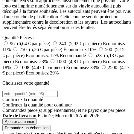
couleurs PMS sont approchées aussi fidèlement que possible. Votre
logo est imprimé numériquement sur du vinyle autocollant puis
découpé à la forme souhaitée. Les autocollants peuvent être pourvus
d'une couche de plastification. Cette couche sert de protection
supplémentaire contre la décoloration et les rayures. Les autocollants
peuvent être livrés séparément ou sur des feuilles.
Quantité
Pièces :
96 (6,64 € par pièce)
240 (5,92 € par pièce)
Économisez
11%
250 (5,26 € par pièce)
Économisez 10%
500 (5,15
€ par pièce)
Économisez 12%
Recommandé
528 (5,13 € par
pièce)
Économisez 23%
1000 (4,81 € par pièce)
Économisez
18%
1008 (4,47 € par pièce)
Économisez 33%
2500 (4,17
€ par pièce)
Économisez 29%
Choisissez votre quantité
Confirmez la quantité
Confirmez la quantité pour continuer
Commandez
pièce(s) supplémentaire(s) et ne payez que
par pièce
Date de livraison
Estimée; Mercredi 26 Août 2026
Ajouter au panier
Demandez un échantillon
La couleur n'est pas encore sélectionnée
Le goût n'est pas encore