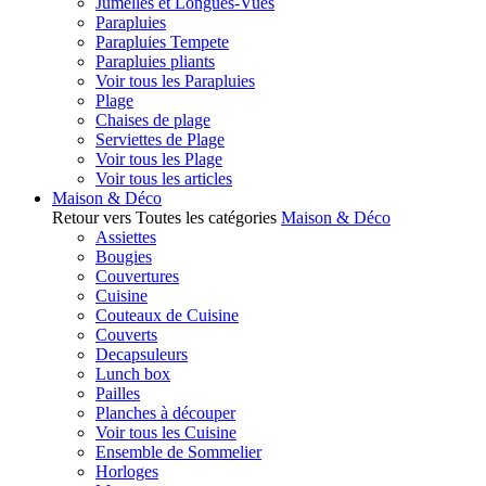
Jumelles et Longues-Vues
Parapluies
Parapluies Tempete
Parapluies pliants
Voir tous les Parapluies
Plage
Chaises de plage
Serviettes de Plage
Voir tous les Plage
Voir tous les articles
Maison & Déco
Retour vers Toutes les catégories
Maison & Déco
Assiettes
Bougies
Couvertures
Cuisine
Couteaux de Cuisine
Couverts
Decapsuleurs
Lunch box
Pailles
Planches à découper
Voir tous les Cuisine
Ensemble de Sommelier
Horloges