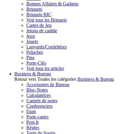
Bonnes Affaires & Gadgets
Briquets
Briquets BIC
Voir tous les Briquets
Cartes de Jeu
Jetons de caddie
Jeux
Jouets
Lanyards/Cordelières
Peluches
Pins
Porte-Clés
Voir tous les articles
Business & Bureau
Retour vers Toutes les catégories
Business & Bureau
Accessoires de Bureau
Bloc-Notes
Calculatrices
Carnets de notes
Conferenciers
Etuis
Porte-cartes
Post-It
Règles
Tapis de Souris