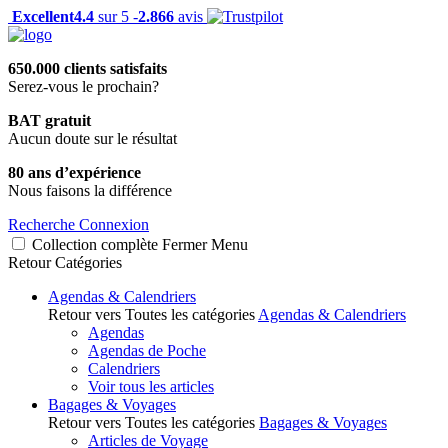
Excellent
4.4
sur 5 -
2.866
avis
650.000 clients satisfaits
Serez-vous le prochain?
BAT gratuit
Aucun doute sur le résultat
80 ans d’expérience
Nous faisons la différence
Recherche
Connexion
Collection complète
Fermer
Menu
Retour
Catégories
Agendas & Calendriers
Retour vers Toutes les catégories
Agendas & Calendriers
Agendas
Agendas de Poche
Calendriers
Voir tous les articles
Bagages & Voyages
Retour vers Toutes les catégories
Bagages & Voyages
Articles de Voyage