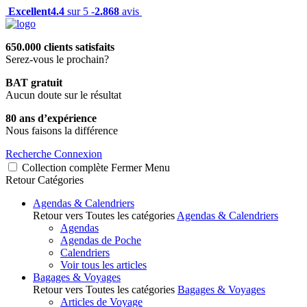
Excellent
4.4
sur 5 -
2.868
avis
650.000 clients satisfaits
Serez-vous le prochain?
BAT gratuit
Aucun doute sur le résultat
80 ans d’expérience
Nous faisons la différence
Recherche
Connexion
Collection complète
Fermer
Menu
Retour
Catégories
Agendas & Calendriers
Retour vers Toutes les catégories
Agendas & Calendriers
Agendas
Agendas de Poche
Calendriers
Voir tous les articles
Bagages & Voyages
Retour vers Toutes les catégories
Bagages & Voyages
Articles de Voyage