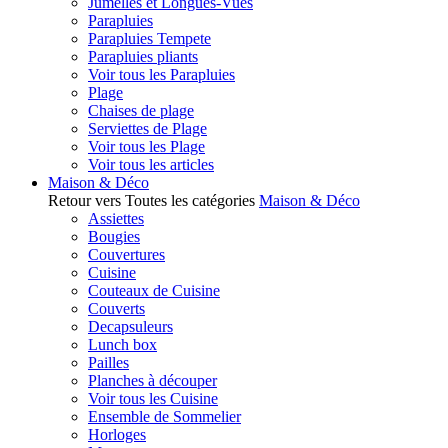
Jumelles et Longues-Vues
Parapluies
Parapluies Tempete
Parapluies pliants
Voir tous les Parapluies
Plage
Chaises de plage
Serviettes de Plage
Voir tous les Plage
Voir tous les articles
Maison & Déco
Retour vers Toutes les catégories
Maison & Déco
Assiettes
Bougies
Couvertures
Cuisine
Couteaux de Cuisine
Couverts
Decapsuleurs
Lunch box
Pailles
Planches à découper
Voir tous les Cuisine
Ensemble de Sommelier
Horloges