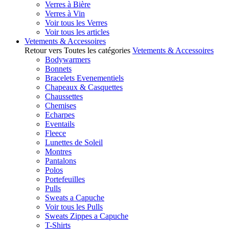
Verres à Bière
Verres à Vin
Voir tous les Verres
Voir tous les articles
Vetements & Accessoires
Retour vers Toutes les catégories
Vetements & Accessoires
Bodywarmers
Bonnets
Bracelets Evenementiels
Chapeaux & Casquettes
Chaussettes
Chemises
Echarpes
Eventails
Fleece
Lunettes de Soleil
Montres
Pantalons
Polos
Portefeuilles
Pulls
Sweats a Capuche
Voir tous les Pulls
Sweats Zippes a Capuche
T-Shirts