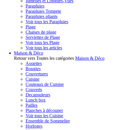
Jumelles et Longues-Vues
Parapluies
Parapluies Tempete
Parapluies pliants
Voir tous les Parapluies
Plage
Chaises de plage
Serviettes de Plage
Voir tous les Plage
Voir tous les articles
Maison & Déco
Retour vers Toutes les catégories
Maison & Déco
Assiettes
Bougies
Couvertures
Cuisine
Couteaux de Cuisine
Couverts
Decapsuleurs
Lunch box
Pailles
Planches à découper
Voir tous les Cuisine
Ensemble de Sommelier
Horloges