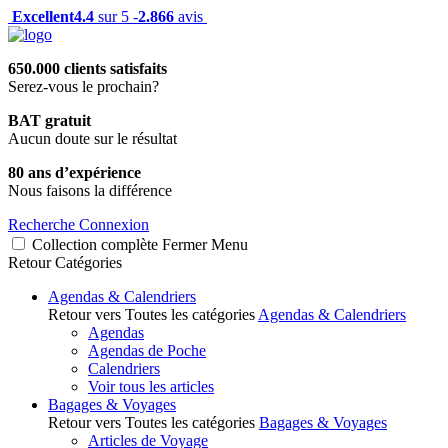
Excellent
4.4
sur 5 -
2.866
avis
650.000 clients satisfaits
Serez-vous le prochain?
BAT gratuit
Aucun doute sur le résultat
80 ans d’expérience
Nous faisons la différence
Recherche
Connexion
Collection complète
Fermer
Menu
Retour
Catégories
Agendas & Calendriers
Retour vers Toutes les catégories
Agendas & Calendriers
Agendas
Agendas de Poche
Calendriers
Voir tous les articles
Bagages & Voyages
Retour vers Toutes les catégories
Bagages & Voyages
Articles de Voyage