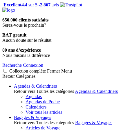
Excellent
4.4
sur 5 -
2.867
avis
650.000 clients satisfaits
Serez-vous le prochain?
BAT gratuit
Aucun doute sur le résultat
80 ans d’expérience
Nous faisons la différence
Recherche
Connexion
Collection complète
Fermer
Menu
Retour
Catégories
Agendas & Calendriers
Retour vers Toutes les catégories
Agendas & Calendriers
Agendas
Agendas de Poche
Calendriers
Voir tous les articles
Bagages & Voyages
Retour vers Toutes les catégories
Bagages & Voyages
Articles de Voyage