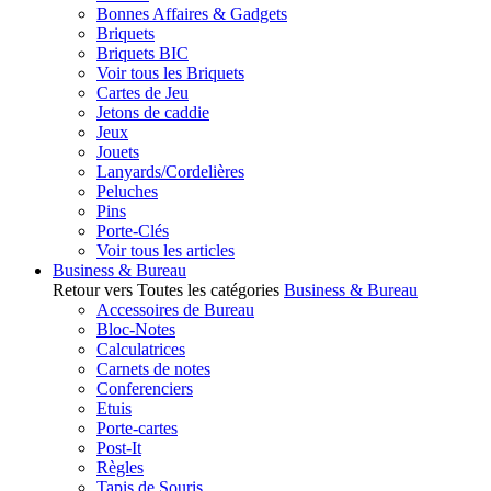
Bonnes Affaires & Gadgets
Briquets
Briquets BIC
Voir tous les Briquets
Cartes de Jeu
Jetons de caddie
Jeux
Jouets
Lanyards/Cordelières
Peluches
Pins
Porte-Clés
Voir tous les articles
Business & Bureau
Retour vers Toutes les catégories
Business & Bureau
Accessoires de Bureau
Bloc-Notes
Calculatrices
Carnets de notes
Conferenciers
Etuis
Porte-cartes
Post-It
Règles
Tapis de Souris