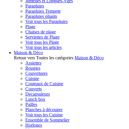
Jumelles et Longues-Vues
Parapluies
Parapluies Tempete
Parapluies pliants
Voir tous les Parapluies
Plage
Chaises de plage
Serviettes de Plage
Voir tous les Plage
Voir tous les articles
Maison & Déco
Retour vers Toutes les catégories
Maison & Déco
Assiettes
Bougies
Couvertures
Cuisine
Couteaux de Cuisine
Couverts
Decapsuleurs
Lunch box
Pailles
Planches à découper
Voir tous les Cuisine
Ensemble de Sommelier
Horloges