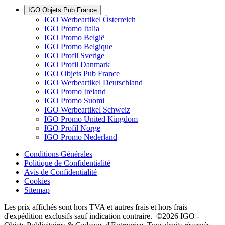
IGO Objets Pub France
IGO Werbeartikel Österreich
IGO Promo Italia
IGO Promo België
IGO Promo Belgique
IGO Profil Sverige
IGO Profil Danmark
IGO Objets Pub France
IGO Werbeartikel Deutschland
IGO Promo Ireland
IGO Promo Suomi
IGO Werbeartikel Schweiz
IGO Promo United Kingdom
IGO Profil Norge
IGO Promo Nederland
Conditions Générales
Politique de Confidentialité
Avis de Confidentialité
Cookies
Sitemap
Les prix affichés sont hors TVA et autres frais et hors frais
d'expédition exclusifs sauf indication contraire. ©2026 IGO -