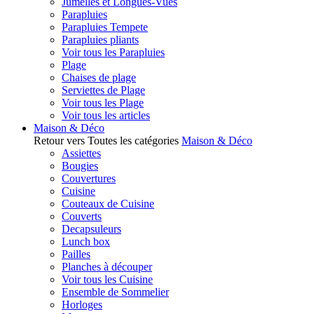
Jumelles et Longues-Vues
Parapluies
Parapluies Tempete
Parapluies pliants
Voir tous les Parapluies
Plage
Chaises de plage
Serviettes de Plage
Voir tous les Plage
Voir tous les articles
Maison & Déco
Retour vers Toutes les catégories
Maison & Déco
Assiettes
Bougies
Couvertures
Cuisine
Couteaux de Cuisine
Couverts
Decapsuleurs
Lunch box
Pailles
Planches à découper
Voir tous les Cuisine
Ensemble de Sommelier
Horloges