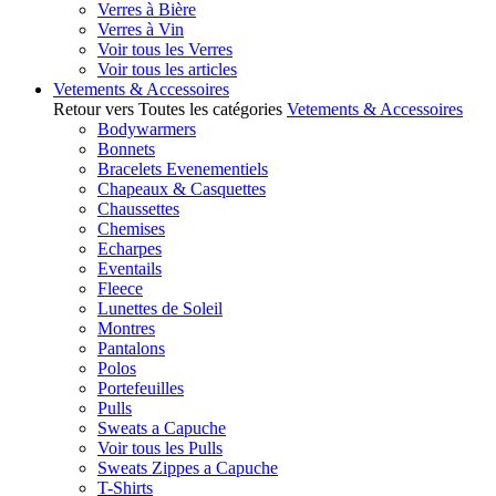
Verres à Bière
Verres à Vin
Voir tous les Verres
Voir tous les articles
Vetements & Accessoires
Retour vers Toutes les catégories
Vetements & Accessoires
Bodywarmers
Bonnets
Bracelets Evenementiels
Chapeaux & Casquettes
Chaussettes
Chemises
Echarpes
Eventails
Fleece
Lunettes de Soleil
Montres
Pantalons
Polos
Portefeuilles
Pulls
Sweats a Capuche
Voir tous les Pulls
Sweats Zippes a Capuche
T-Shirts