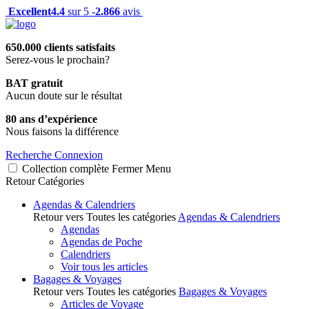
Excellent
4.4
sur 5 -
2.866
avis
650.000 clients satisfaits
Serez-vous le prochain?
BAT gratuit
Aucun doute sur le résultat
80 ans d’expérience
Nous faisons la différence
Recherche
Connexion
Collection complète
Fermer
Menu
Retour
Catégories
Agendas & Calendriers
Retour vers Toutes les catégories
Agendas & Calendriers
Agendas
Agendas de Poche
Calendriers
Voir tous les articles
Bagages & Voyages
Retour vers Toutes les catégories
Bagages & Voyages
Articles de Voyage