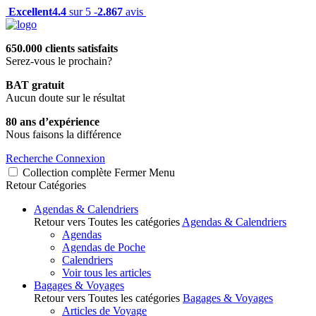
Excellent
4.4
sur 5 -
2.867
avis
650.000 clients satisfaits
Serez-vous le prochain?
BAT gratuit
Aucun doute sur le résultat
80 ans d’expérience
Nous faisons la différence
Recherche
Connexion
Collection complète
Fermer
Menu
Retour
Catégories
Agendas & Calendriers
Retour vers Toutes les catégories
Agendas & Calendriers
Agendas
Agendas de Poche
Calendriers
Voir tous les articles
Bagages & Voyages
Retour vers Toutes les catégories
Bagages & Voyages
Articles de Voyage