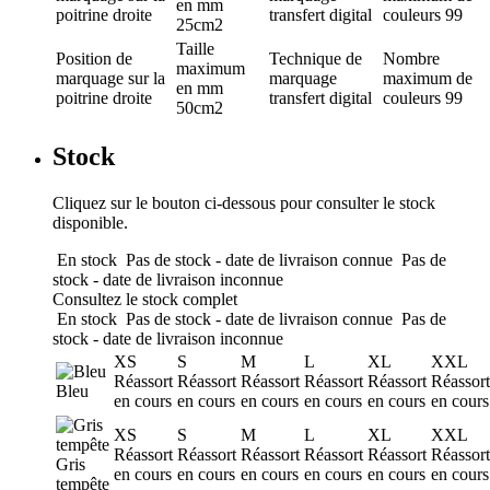
en mm
poitrine droite
transfert digital
couleurs
99
25cm2
Taille
Position de
Technique de
Nombre
maximum
marquage
sur la
marquage
maximum de
en mm
poitrine droite
transfert digital
couleurs
99
50cm2
Stock
Cliquez sur le bouton ci-dessous pour consulter le stock
disponible.
En stock
Pas de stock - date de livraison connue
Pas de
stock - date de livraison inconnue
Consultez le stock complet
En stock
Pas de stock - date de livraison connue
Pas de
stock - date de livraison inconnue
XS
S
M
L
XL
XXL
Réassort
Réassort
Réassort
Réassort
Réassort
Réassort
Bleu
en cours
en cours
en cours
en cours
en cours
en cours
XS
S
M
L
XL
XXL
Réassort
Réassort
Réassort
Réassort
Réassort
Réassort
Gris
en cours
en cours
en cours
en cours
en cours
en cours
tempête