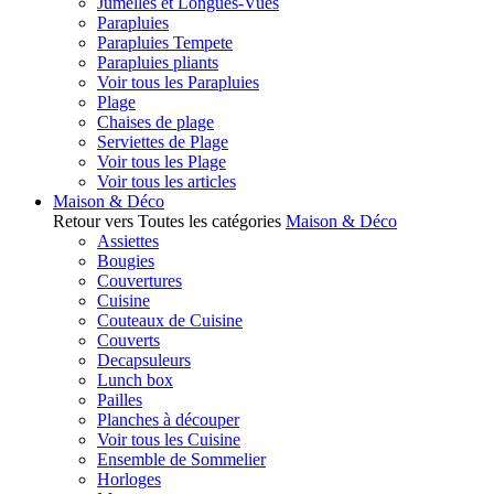
Jumelles et Longues-Vues
Parapluies
Parapluies Tempete
Parapluies pliants
Voir tous les Parapluies
Plage
Chaises de plage
Serviettes de Plage
Voir tous les Plage
Voir tous les articles
Maison & Déco
Retour vers Toutes les catégories
Maison & Déco
Assiettes
Bougies
Couvertures
Cuisine
Couteaux de Cuisine
Couverts
Decapsuleurs
Lunch box
Pailles
Planches à découper
Voir tous les Cuisine
Ensemble de Sommelier
Horloges