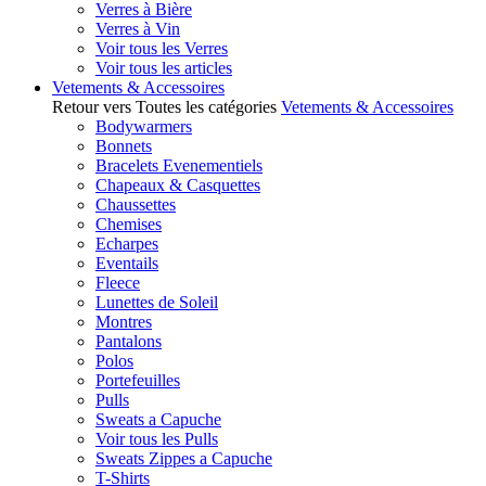
Verres à Bière
Verres à Vin
Voir tous les Verres
Voir tous les articles
Vetements & Accessoires
Retour vers Toutes les catégories
Vetements & Accessoires
Bodywarmers
Bonnets
Bracelets Evenementiels
Chapeaux & Casquettes
Chaussettes
Chemises
Echarpes
Eventails
Fleece
Lunettes de Soleil
Montres
Pantalons
Polos
Portefeuilles
Pulls
Sweats a Capuche
Voir tous les Pulls
Sweats Zippes a Capuche
T-Shirts