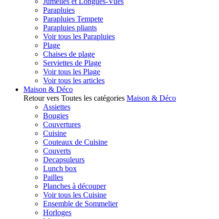
Jumelles et Longues-Vues
Parapluies
Parapluies Tempete
Parapluies pliants
Voir tous les Parapluies
Plage
Chaises de plage
Serviettes de Plage
Voir tous les Plage
Voir tous les articles
Maison & Déco
Retour vers Toutes les catégories
Maison & Déco
Assiettes
Bougies
Couvertures
Cuisine
Couteaux de Cuisine
Couverts
Decapsuleurs
Lunch box
Pailles
Planches à découper
Voir tous les Cuisine
Ensemble de Sommelier
Horloges