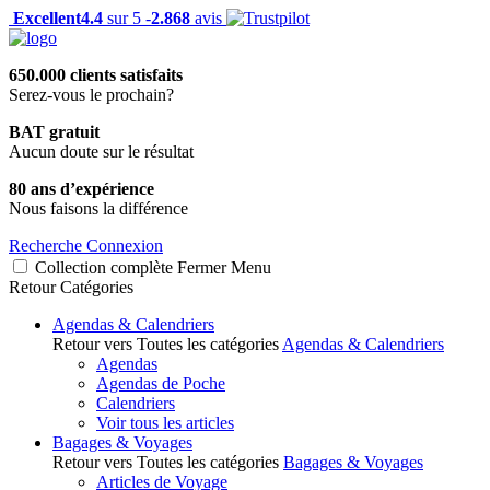
Excellent
4.4
sur 5 -
2.868
avis
650.000 clients satisfaits
Serez-vous le prochain?
BAT gratuit
Aucun doute sur le résultat
80 ans d’expérience
Nous faisons la différence
Recherche
Connexion
Collection complète
Fermer
Menu
Retour
Catégories
Agendas & Calendriers
Retour vers Toutes les catégories
Agendas & Calendriers
Agendas
Agendas de Poche
Calendriers
Voir tous les articles
Bagages & Voyages
Retour vers Toutes les catégories
Bagages & Voyages
Articles de Voyage