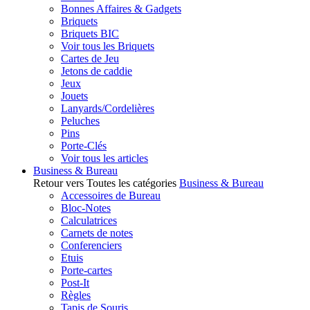
Bonnes Affaires & Gadgets
Briquets
Briquets BIC
Voir tous les Briquets
Cartes de Jeu
Jetons de caddie
Jeux
Jouets
Lanyards/Cordelières
Peluches
Pins
Porte-Clés
Voir tous les articles
Business & Bureau
Retour vers Toutes les catégories
Business & Bureau
Accessoires de Bureau
Bloc-Notes
Calculatrices
Carnets de notes
Conferenciers
Etuis
Porte-cartes
Post-It
Règles
Tapis de Souris