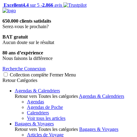
Excellent
4.4
sur 5 -
2.866
avis
650.000 clients satisfaits
Serez-vous le prochain?
BAT gratuit
Aucun doute sur le résultat
80 ans d’expérience
Nous faisons la différence
Recherche
Connexion
Collection complète
Fermer
Menu
Retour
Catégories
Agendas & Calendriers
Retour vers Toutes les catégories
Agendas & Calendriers
Agendas
Agendas de Poche
Calendriers
Voir tous les articles
Bagages & Voyages
Retour vers Toutes les catégories
Bagages & Voyages
Articles de Voyage