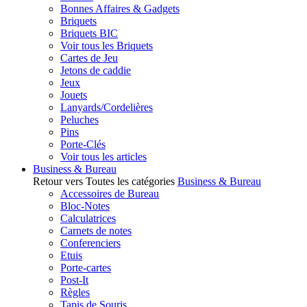
Bonnes Affaires & Gadgets
Briquets
Briquets BIC
Voir tous les Briquets
Cartes de Jeu
Jetons de caddie
Jeux
Jouets
Lanyards/Cordelières
Peluches
Pins
Porte-Clés
Voir tous les articles
Business & Bureau
Retour vers Toutes les catégories
Business & Bureau
Accessoires de Bureau
Bloc-Notes
Calculatrices
Carnets de notes
Conferenciers
Etuis
Porte-cartes
Post-It
Règles
Tapis de Souris