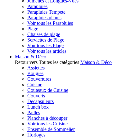
Jumelles et Longues-Vues
Parapluies
Parapluies Tempete
Parapluies pliants
Voir tous les Parapluies
Plage
Chaises de plage
Serviettes de Plage
Voir tous les Plage
Voir tous les articles
Maison & Déco
Retour vers Toutes les catégories
Maison & Déco
Assiettes
Bougies
Couvertures
Cuisine
Couteaux de Cuisine
Couverts
Decapsuleurs
Lunch box
Pailles
Planches à découper
Voir tous les Cuisine
Ensemble de Sommelier
Horloges