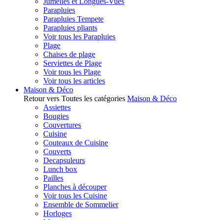
Jumelles et Longues-Vues
Parapluies
Parapluies Tempete
Parapluies pliants
Voir tous les Parapluies
Plage
Chaises de plage
Serviettes de Plage
Voir tous les Plage
Voir tous les articles
Maison & Déco
Retour vers Toutes les catégories
Maison & Déco
Assiettes
Bougies
Couvertures
Cuisine
Couteaux de Cuisine
Couverts
Decapsuleurs
Lunch box
Pailles
Planches à découper
Voir tous les Cuisine
Ensemble de Sommelier
Horloges