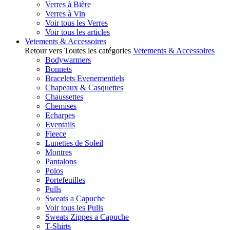
Verres à Bière
Verres à Vin
Voir tous les Verres
Voir tous les articles
Vetements & Accessoires
Retour vers Toutes les catégories
Vetements & Accessoires
Bodywarmers
Bonnets
Bracelets Evenementiels
Chapeaux & Casquettes
Chaussettes
Chemises
Echarpes
Eventails
Fleece
Lunettes de Soleil
Montres
Pantalons
Polos
Portefeuilles
Pulls
Sweats a Capuche
Voir tous les Pulls
Sweats Zippes a Capuche
T-Shirts