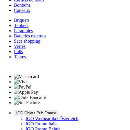
Bonbons
Cadeaux
Briquets
Tabliers
Parapluies
Batteries externes
Sacs shopping
Verres
Pulls
Tasses
IGO Objets Pub France
IGO Werbeartikel Österreich
IGO Promo Italia
IGO Promo België