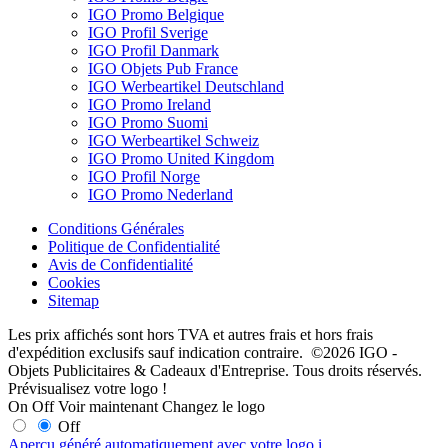
IGO Promo Belgique
IGO Profil Sverige
IGO Profil Danmark
IGO Objets Pub France
IGO Werbeartikel Deutschland
IGO Promo Ireland
IGO Promo Suomi
IGO Werbeartikel Schweiz
IGO Promo United Kingdom
IGO Profil Norge
IGO Promo Nederland
Conditions Générales
Politique de Confidentialité
Avis de Confidentialité
Cookies
Sitemap
Les prix affichés sont hors TVA et autres frais et hors frais
d'expédition exclusifs sauf indication contraire. ©2026 IGO -
Objets Publicitaires & Cadeaux d'Entreprise. Tous droits réservés.
Prévisualisez votre logo !
On
Off
Voir maintenant
Changez le logo
Off
Aperçu généré automatiquement avec votre logo
i