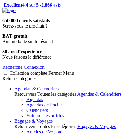
Excellent
4.4
sur 5 -
2.866
avis
650.000 clients satisfaits
Serez-vous le prochain?
BAT gratuit
Aucun doute sur le résultat
80 ans d’expérience
Nous faisons la différence
Recherche
Connexion
Collection complète
Fermer
Menu
Retour
Catégories
Agendas & Calendriers
Retour vers Toutes les catégories
Agendas & Calendriers
Agendas
Agendas de Poche
Calendriers
Voir tous les articles
Bagages & Voyages
Retour vers Toutes les catégories
Bagages & Voyages
Articles de Voyage