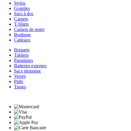
Stylos
Gourdes
Sacs à dos
Carnets
T-Shirts
Carnets de notes
Bonbons
Cadeaux
Briquets
Tabliers
Parapluies
Batteries externes
Sacs shopping
Verres
Pulls
Tasses