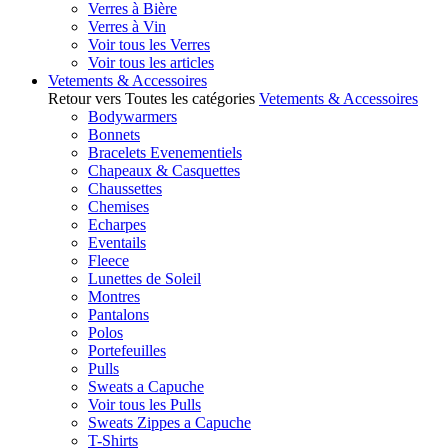
Verres à Bière
Verres à Vin
Voir tous les Verres
Voir tous les articles
Vetements & Accessoires
Retour vers Toutes les catégories
Vetements & Accessoires
Bodywarmers
Bonnets
Bracelets Evenementiels
Chapeaux & Casquettes
Chaussettes
Chemises
Echarpes
Eventails
Fleece
Lunettes de Soleil
Montres
Pantalons
Polos
Portefeuilles
Pulls
Sweats a Capuche
Voir tous les Pulls
Sweats Zippes a Capuche
T-Shirts