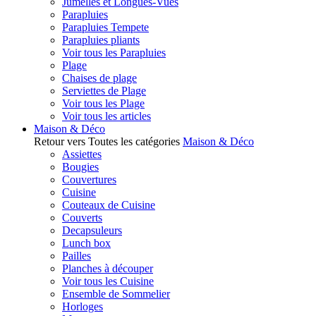
Jumelles et Longues-Vues
Parapluies
Parapluies Tempete
Parapluies pliants
Voir tous les Parapluies
Plage
Chaises de plage
Serviettes de Plage
Voir tous les Plage
Voir tous les articles
Maison & Déco
Retour vers Toutes les catégories
Maison & Déco
Assiettes
Bougies
Couvertures
Cuisine
Couteaux de Cuisine
Couverts
Decapsuleurs
Lunch box
Pailles
Planches à découper
Voir tous les Cuisine
Ensemble de Sommelier
Horloges