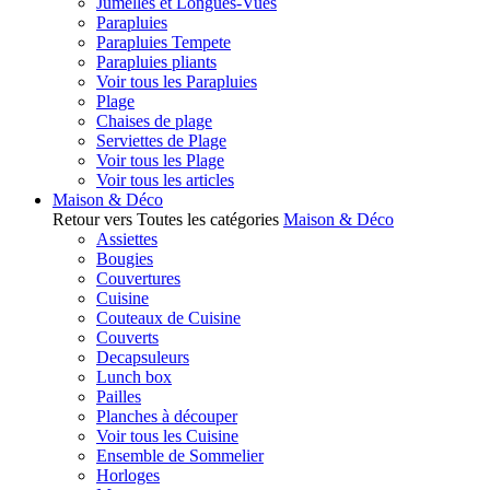
Jumelles et Longues-Vues
Parapluies
Parapluies Tempete
Parapluies pliants
Voir tous les Parapluies
Plage
Chaises de plage
Serviettes de Plage
Voir tous les Plage
Voir tous les articles
Maison & Déco
Retour vers Toutes les catégories
Maison & Déco
Assiettes
Bougies
Couvertures
Cuisine
Couteaux de Cuisine
Couverts
Decapsuleurs
Lunch box
Pailles
Planches à découper
Voir tous les Cuisine
Ensemble de Sommelier
Horloges