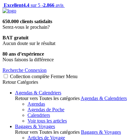
Excellent
4.4
sur 5 -
2.866
avis
650.000 clients satisfaits
Serez-vous le prochain?
BAT gratuit
Aucun doute sur le résultat
80 ans d’expérience
Nous faisons la différence
Recherche
Connexion
Collection complète
Fermer
Menu
Retour
Catégories
Agendas & Calendriers
Retour vers Toutes les catégories
Agendas & Calendriers
Agendas
Agendas de Poche
Calendriers
Voir tous les articles
Bagages & Voyages
Retour vers Toutes les catégories
Bagages & Voyages
Articles de Voyage