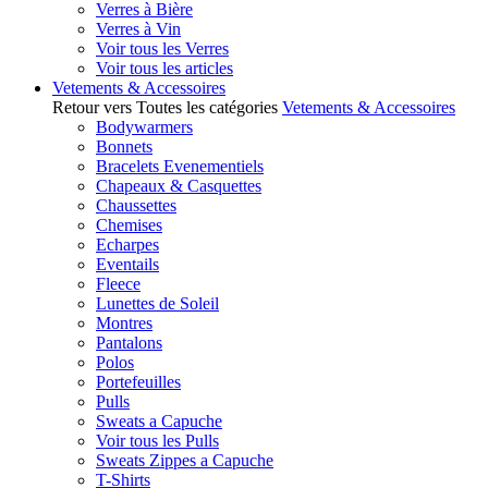
Verres à Bière
Verres à Vin
Voir tous les Verres
Voir tous les articles
Vetements & Accessoires
Retour vers Toutes les catégories
Vetements & Accessoires
Bodywarmers
Bonnets
Bracelets Evenementiels
Chapeaux & Casquettes
Chaussettes
Chemises
Echarpes
Eventails
Fleece
Lunettes de Soleil
Montres
Pantalons
Polos
Portefeuilles
Pulls
Sweats a Capuche
Voir tous les Pulls
Sweats Zippes a Capuche
T-Shirts