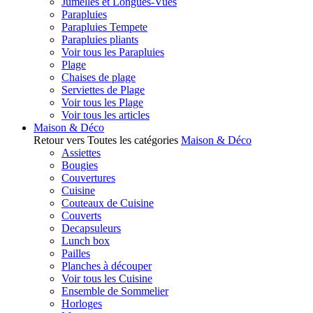
Jumelles et Longues-Vues
Parapluies
Parapluies Tempete
Parapluies pliants
Voir tous les Parapluies
Plage
Chaises de plage
Serviettes de Plage
Voir tous les Plage
Voir tous les articles
Maison & Déco
Retour vers Toutes les catégories
Maison & Déco
Assiettes
Bougies
Couvertures
Cuisine
Couteaux de Cuisine
Couverts
Decapsuleurs
Lunch box
Pailles
Planches à découper
Voir tous les Cuisine
Ensemble de Sommelier
Horloges