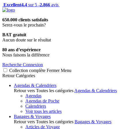
Excellent
4.4
sur 5 -
2.866
avis
650.000 clients satisfaits
Serez-vous le prochain?
BAT gratuit
Aucun doute sur le résultat
80 ans d’expérience
Nous faisons la différence
Recherche
Connexion
Collection complète
Fermer
Menu
Retour
Catégories
Agendas & Calendriers
Retour vers Toutes les catégories
Agendas & Calendriers
Agendas
Agendas de Poche
Calendriers
Voir tous les articles
Bagages & Voyages
Retour vers Toutes les catégories
Bagages & Voyages
Articles de Voyage