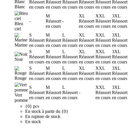
Réassort
Réassort
Réassort
Réassort
Réassort
Réassort
Blanc
en cours
en cours
en cours
en cours
en cours
en cours
M
XL
XXL
3XL
-
Réassort
-
Réassort
Réassort
Réassort
Bleu
en cours
en cours
en cours
en cours
ciel
S
M
L
XL
XXL
3XL
Réassort
Réassort
Réassort
Réassort
Réassort
Réassort
Marine
en cours
en cours
en cours
en cours
en cours
en cours
S
M
L
XL
XXL
3XL
Réassort
Réassort
Réassort
Réassort
Réassort
Réassort
Noir
en cours
en cours
en cours
en cours
en cours
en cours
S
M
L
XL
XXL
3XL
Réassort
Réassort
Réassort
Réassort
Réassort
Réassort
Rouge
en cours
en cours
en cours
en cours
en cours
en cours
S
M
L
XXL
3XL
Réassort
Réassort
Réassort
-
Réassort
Réassort
Vert
en cours
en cours
en cours
en cours
en cours
pomme
{0} pcs
En stock à partir du {0}
En rupture de stock
En stock