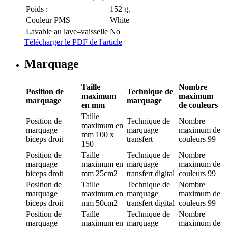
Poids :
152 g.
Couleur PMS
White
Lavable au lave–vaisselle
No
Télécharger le PDF de l'article
Marquage
Taille
Nombre
Position de
Technique de
maximum
maximum
marquage
marquage
en mm
de couleurs
Taille
Position de
Technique de
Nombre
maximum en
marquage
marquage
maximum de
mm
100 x
biceps droit
transfert
couleurs
99
150
Position de
Taille
Technique de
Nombre
marquage
maximum en
marquage
maximum de
biceps droit
mm
25cm2
transfert digital
couleurs
99
Position de
Taille
Technique de
Nombre
marquage
maximum en
marquage
maximum de
biceps droit
mm
50cm2
transfert digital
couleurs
99
Position de
Taille
Technique de
Nombre
marquage
maximum en
marquage
maximum de