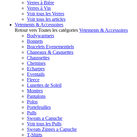
Verres à Bière
Verres à Vin
Voir tous les Verres
Voir tous les articles
Vetements & Accessoires
Retour vers Toutes les catégories
Vetements & Accessoires
Bodywarmers
Bonnets
Bracelets Evenementiels
Chapeaux & Casquettes
Chaussettes
Chemises
Echarpes
Eventails
Fleece
Lunettes de Soleil
Montres
Pantalons
Polos
Portefeuilles
Pulls
Sweats a Capuche
Voir tous les Pulls
Sweats Zippes a Capuche
T-Shirts