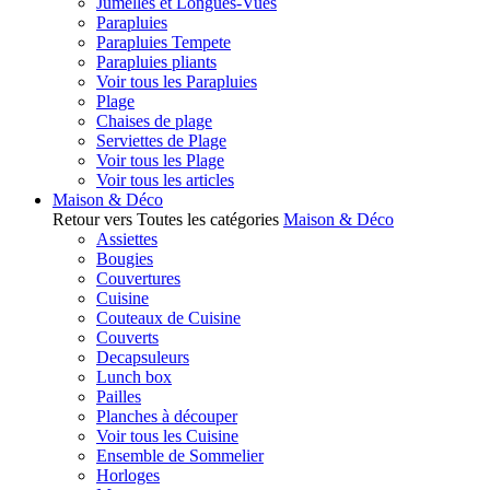
Jumelles et Longues-Vues
Parapluies
Parapluies Tempete
Parapluies pliants
Voir tous les Parapluies
Plage
Chaises de plage
Serviettes de Plage
Voir tous les Plage
Voir tous les articles
Maison & Déco
Retour vers Toutes les catégories
Maison & Déco
Assiettes
Bougies
Couvertures
Cuisine
Couteaux de Cuisine
Couverts
Decapsuleurs
Lunch box
Pailles
Planches à découper
Voir tous les Cuisine
Ensemble de Sommelier
Horloges