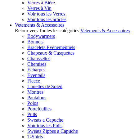
Verres à Bière
Verres à Vin
Voir tous les Verres
Voir tous les articles
Vetements & Accessoires
Retour vers Toutes les catégories
Vetements & Accessoires
Bodywarmers
Bonnets
Bracelets Evenementiels
Chapeaux & Casquettes
Chaussettes
Chemises
Echarpes
Eventails
Fleece
Lunettes de Soleil
Montres
Pantalons
Polos
Portefeuilles
Pulls
Sweats a Capuche
Voir tous les Pulls
Sweats Zippes a Capuche
T-Shirts