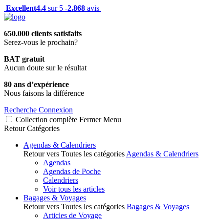
Excellent
4.4
sur 5 -
2.868
avis
650.000 clients satisfaits
Serez-vous le prochain?
BAT gratuit
Aucun doute sur le résultat
80 ans d’expérience
Nous faisons la différence
Recherche
Connexion
Collection complète
Fermer
Menu
Retour
Catégories
Agendas & Calendriers
Retour vers Toutes les catégories
Agendas & Calendriers
Agendas
Agendas de Poche
Calendriers
Voir tous les articles
Bagages & Voyages
Retour vers Toutes les catégories
Bagages & Voyages
Articles de Voyage