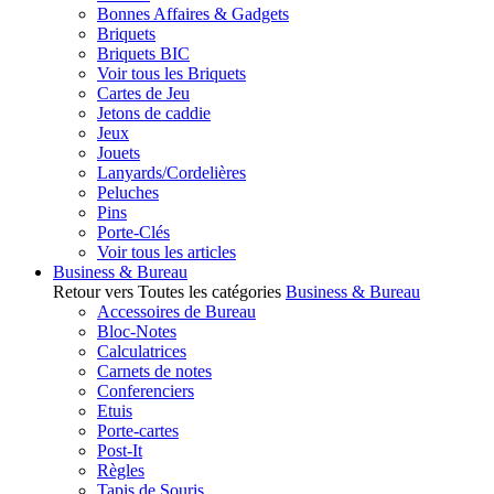
Bonnes Affaires & Gadgets
Briquets
Briquets BIC
Voir tous les Briquets
Cartes de Jeu
Jetons de caddie
Jeux
Jouets
Lanyards/Cordelières
Peluches
Pins
Porte-Clés
Voir tous les articles
Business & Bureau
Retour vers Toutes les catégories
Business & Bureau
Accessoires de Bureau
Bloc-Notes
Calculatrices
Carnets de notes
Conferenciers
Etuis
Porte-cartes
Post-It
Règles
Tapis de Souris