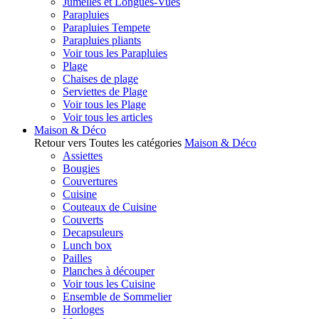
Jumelles et Longues-Vues
Parapluies
Parapluies Tempete
Parapluies pliants
Voir tous les Parapluies
Plage
Chaises de plage
Serviettes de Plage
Voir tous les Plage
Voir tous les articles
Maison & Déco
Retour vers Toutes les catégories
Maison & Déco
Assiettes
Bougies
Couvertures
Cuisine
Couteaux de Cuisine
Couverts
Decapsuleurs
Lunch box
Pailles
Planches à découper
Voir tous les Cuisine
Ensemble de Sommelier
Horloges