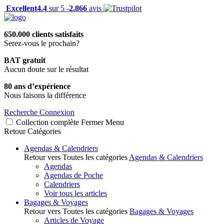
Excellent
4.4
sur 5 -
2.866
avis
650.000 clients satisfaits
Serez-vous le prochain?
BAT gratuit
Aucun doute sur le résultat
80 ans d’expérience
Nous faisons la différence
Recherche
Connexion
Collection complète
Fermer
Menu
Retour
Catégories
Agendas & Calendriers
Retour vers Toutes les catégories
Agendas & Calendriers
Agendas
Agendas de Poche
Calendriers
Voir tous les articles
Bagages & Voyages
Retour vers Toutes les catégories
Bagages & Voyages
Articles de Voyage