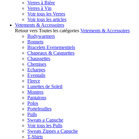
Verres à Bière
Verres à Vin
Voir tous les Verres
Voir tous les articles
Vetements & Accessoires
Retour vers Toutes les catégories
Vetements & Accessoires
Bodywarmers
Bonnets
Bracelets Evenementiels
Chapeaux & Casquettes
Chaussettes
Chemises
Echarpes
Eventails
Fleece
Lunettes de Soleil
Montres
Pantalons
Polos
Portefeuilles
Pulls
Sweats a Capuche
Voir tous les Pulls
Sweats Zippes a Capuche
T-Shirts