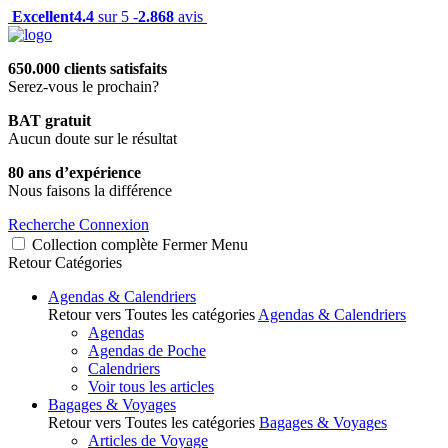
Excellent
4.4
sur 5 -
2.868
avis
650.000 clients satisfaits
Serez-vous le prochain?
BAT gratuit
Aucun doute sur le résultat
80 ans d’expérience
Nous faisons la différence
Recherche
Connexion
Collection complète
Fermer
Menu
Retour
Catégories
Agendas & Calendriers
Retour vers Toutes les catégories
Agendas & Calendriers
Agendas
Agendas de Poche
Calendriers
Voir tous les articles
Bagages & Voyages
Retour vers Toutes les catégories
Bagages & Voyages
Articles de Voyage