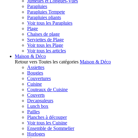
Jumelles et Longues-Vues
Parapluies
Parapluies Tempete
Parapluies pliants
Voir tous les Parapluies
Plage
Chaises de plage
Serviettes de Plage
Voir tous les Plage
Voir tous les articles
Maison & Déco
Retour vers Toutes les catégories
Maison & Déco
Assiettes
Bougies
Couvertures
Cuisine
Couteaux de Cuisine
Couverts
Decapsuleurs
Lunch box
Pailles
Planches à découper
Voir tous les Cuisine
Ensemble de Sommelier
Horloges