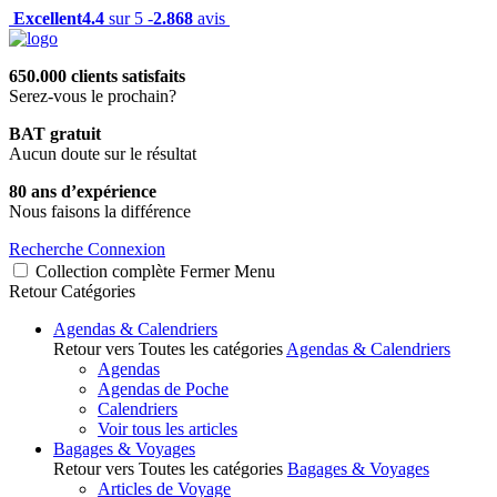
Excellent
4.4
sur 5 -
2.868
avis
650.000 clients satisfaits
Serez-vous le prochain?
BAT gratuit
Aucun doute sur le résultat
80 ans d’expérience
Nous faisons la différence
Recherche
Connexion
Collection complète
Fermer
Menu
Retour
Catégories
Agendas & Calendriers
Retour vers Toutes les catégories
Agendas & Calendriers
Agendas
Agendas de Poche
Calendriers
Voir tous les articles
Bagages & Voyages
Retour vers Toutes les catégories
Bagages & Voyages
Articles de Voyage