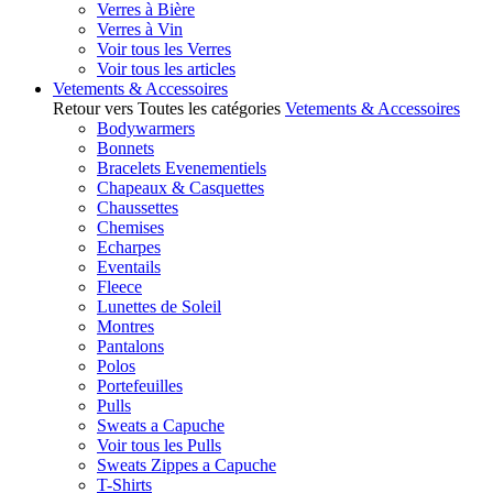
Verres à Bière
Verres à Vin
Voir tous les Verres
Voir tous les articles
Vetements & Accessoires
Retour vers Toutes les catégories
Vetements & Accessoires
Bodywarmers
Bonnets
Bracelets Evenementiels
Chapeaux & Casquettes
Chaussettes
Chemises
Echarpes
Eventails
Fleece
Lunettes de Soleil
Montres
Pantalons
Polos
Portefeuilles
Pulls
Sweats a Capuche
Voir tous les Pulls
Sweats Zippes a Capuche
T-Shirts