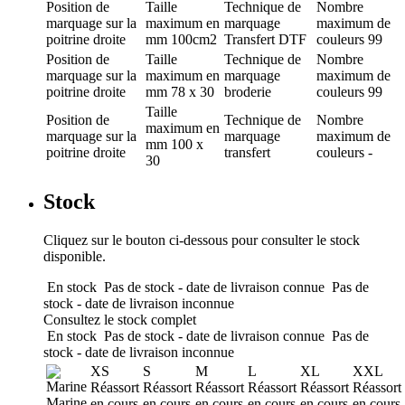
Position de
Taille
Technique de
Nombre
marquage
sur la
maximum en
marquage
maximum de
poitrine droite
mm
100cm2
Transfert DTF
couleurs
99
Position de
Taille
Technique de
Nombre
marquage
sur la
maximum en
marquage
maximum de
poitrine droite
mm
78 x 30
broderie
couleurs
99
Taille
Position de
Technique de
Nombre
maximum en
marquage
sur la
marquage
maximum de
mm
100 x
poitrine droite
transfert
couleurs
-
30
Stock
Cliquez sur le bouton ci-dessous pour consulter le stock
disponible.
En stock
Pas de stock - date de livraison connue
Pas de
stock - date de livraison inconnue
Consultez le stock complet
En stock
Pas de stock - date de livraison connue
Pas de
stock - date de livraison inconnue
XS
S
M
L
XL
XXL
Réassort
Réassort
Réassort
Réassort
Réassort
Réassort
Marine
en cours
en cours
en cours
en cours
en cours
en cours