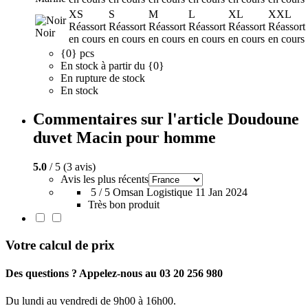
XS
S
M
L
XL
XXL
Réassort
Réassort
Réassort
Réassort
Réassort
Réassort
Noir
en cours
en cours
en cours
en cours
en cours
en cours
{0} pcs
En stock à partir du {0}
En rupture de stock
En stock
Commentaires sur l'article Doudoune
duvet Macin pour homme
5.0
/ 5 (3 avis)
Avis les plus récents
5 / 5
Omsan Logistique
11 Jan 2024
Très bon produit
Votre calcul de prix
Des questions ? Appelez-nous au 03 20 256 980
Du lundi au vendredi de 9h00 à 16h00.