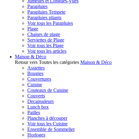
Jumelles et Longues-Vues
Parapluies
Parapluies Tempete
Parapluies pliants
Voir tous les Parapluies
Plage
Chaises de plage
Serviettes de Plage
Voir tous les Plage
Voir tous les articles
Maison & Déco
Retour vers Toutes les catégories
Maison & Déco
Assiettes
Bougies
Couvertures
Cuisine
Couteaux de Cuisine
Couverts
Decapsuleurs
Lunch box
Pailles
Planches à découper
Voir tous les Cuisine
Ensemble de Sommelier
Horloges