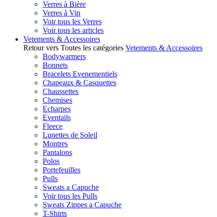
Verres à Bière
Verres à Vin
Voir tous les Verres
Voir tous les articles
Vetements & Accessoires
Retour vers Toutes les catégories
Vetements & Accessoires
Bodywarmers
Bonnets
Bracelets Evenementiels
Chapeaux & Casquettes
Chaussettes
Chemises
Echarpes
Eventails
Fleece
Lunettes de Soleil
Montres
Pantalons
Polos
Portefeuilles
Pulls
Sweats a Capuche
Voir tous les Pulls
Sweats Zippes a Capuche
T-Shirts