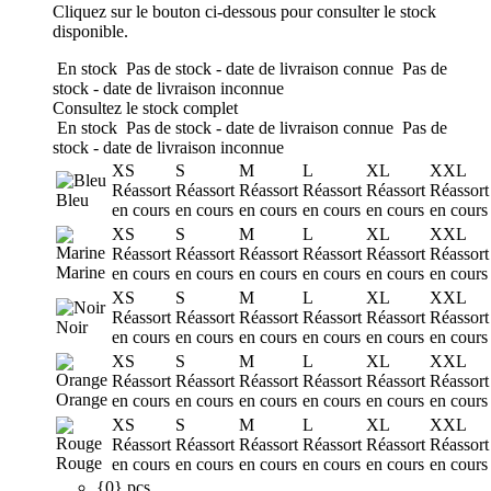
Cliquez sur le bouton ci-dessous pour consulter le stock
disponible.
En stock
Pas de stock - date de livraison connue
Pas de
stock - date de livraison inconnue
Consultez le stock complet
En stock
Pas de stock - date de livraison connue
Pas de
stock - date de livraison inconnue
XS
S
M
L
XL
XXL
Réassort
Réassort
Réassort
Réassort
Réassort
Réassort
Bleu
en cours
en cours
en cours
en cours
en cours
en cours
XS
S
M
L
XL
XXL
Réassort
Réassort
Réassort
Réassort
Réassort
Réassort
Marine
en cours
en cours
en cours
en cours
en cours
en cours
XS
S
M
L
XL
XXL
Réassort
Réassort
Réassort
Réassort
Réassort
Réassort
Noir
en cours
en cours
en cours
en cours
en cours
en cours
XS
S
M
L
XL
XXL
Réassort
Réassort
Réassort
Réassort
Réassort
Réassort
Orange
en cours
en cours
en cours
en cours
en cours
en cours
XS
S
M
L
XL
XXL
Réassort
Réassort
Réassort
Réassort
Réassort
Réassort
Rouge
en cours
en cours
en cours
en cours
en cours
en cours
{0} pcs