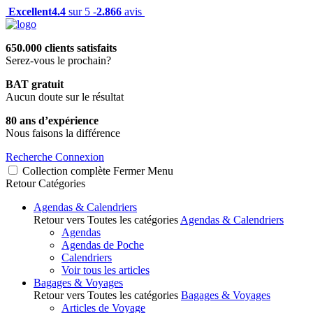
Excellent
4.4
sur 5 -
2.866
avis
650.000 clients satisfaits
Serez-vous le prochain?
BAT gratuit
Aucun doute sur le résultat
80 ans d’expérience
Nous faisons la différence
Recherche
Connexion
Collection complète
Fermer
Menu
Retour
Catégories
Agendas & Calendriers
Retour vers Toutes les catégories
Agendas & Calendriers
Agendas
Agendas de Poche
Calendriers
Voir tous les articles
Bagages & Voyages
Retour vers Toutes les catégories
Bagages & Voyages
Articles de Voyage