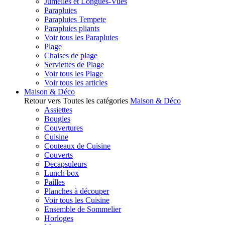
Jumelles et Longues-Vues
Parapluies
Parapluies Tempete
Parapluies pliants
Voir tous les Parapluies
Plage
Chaises de plage
Serviettes de Plage
Voir tous les Plage
Voir tous les articles
Maison & Déco
Retour vers Toutes les catégories
Maison & Déco
Assiettes
Bougies
Couvertures
Cuisine
Couteaux de Cuisine
Couverts
Decapsuleurs
Lunch box
Pailles
Planches à découper
Voir tous les Cuisine
Ensemble de Sommelier
Horloges