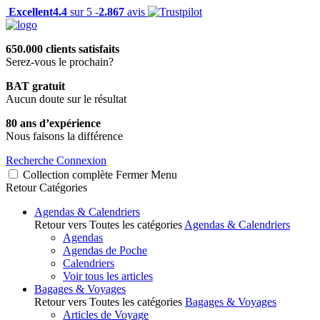
Excellent
4.4
sur 5 -
2.867
avis
650.000 clients satisfaits
Serez-vous le prochain?
BAT gratuit
Aucun doute sur le résultat
80 ans d’expérience
Nous faisons la différence
Recherche
Connexion
Collection complète
Fermer
Menu
Retour
Catégories
Agendas & Calendriers
Retour vers Toutes les catégories
Agendas & Calendriers
Agendas
Agendas de Poche
Calendriers
Voir tous les articles
Bagages & Voyages
Retour vers Toutes les catégories
Bagages & Voyages
Articles de Voyage