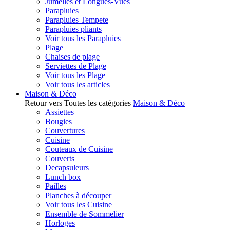
Jumelles et Longues-Vues
Parapluies
Parapluies Tempete
Parapluies pliants
Voir tous les Parapluies
Plage
Chaises de plage
Serviettes de Plage
Voir tous les Plage
Voir tous les articles
Maison & Déco
Retour vers Toutes les catégories
Maison & Déco
Assiettes
Bougies
Couvertures
Cuisine
Couteaux de Cuisine
Couverts
Decapsuleurs
Lunch box
Pailles
Planches à découper
Voir tous les Cuisine
Ensemble de Sommelier
Horloges