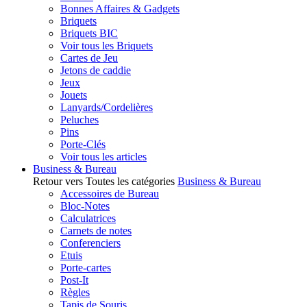
Bonnes Affaires & Gadgets
Briquets
Briquets BIC
Voir tous les Briquets
Cartes de Jeu
Jetons de caddie
Jeux
Jouets
Lanyards/Cordelières
Peluches
Pins
Porte-Clés
Voir tous les articles
Business & Bureau
Retour vers Toutes les catégories
Business & Bureau
Accessoires de Bureau
Bloc-Notes
Calculatrices
Carnets de notes
Conferenciers
Etuis
Porte-cartes
Post-It
Règles
Tapis de Souris