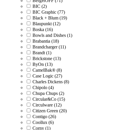
BergHOFF (71)
BIC (2)
BIC Graphic (77)
Black + Blum (19)
Blaupunkt (12)
Boska (16)
Bowls and Dishes (1)
Brabantia (18)
Brandcharger (11)
Brandt (1)
Brickstone (13)
ByOn (13)
CamelBak® (8)
Case Logic (27)
Charles Dickens (8)
Chipolo (4)
Chupa Chups (2)
Circular&Co (15)
Circulware (12)
Citizen Green (20)
Contigo (26)
Coollux (6)
Corny (1)