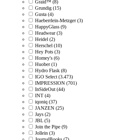
Graid™ (8)
Grundig (15)
Gusta (4)
Haeberrlein-Metzger (3)
HappyGlass (9)
Headwear (3)
Heidel (2)
Herschel (10)
Hey Pots (3)
Homey's (6)
Huober (1)
Hydro Flask (8)
IGO Select (3.473)
IMPRESSION (701)
InSideOut (44)
INT (4)
iqoniq (37)
JANZEN (25)
Jays (2)
JBL (5)
Join the Pipe (9)
Jollein (3)
JournalBooks (7)