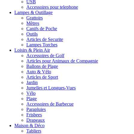
USB
Accessoires pour telephone
Lampes & Outillage
Grattoirs
Mètres
Canifs de Poche
Outils
Articles de Securite
Lampes Torches
Loisirs & Plein Air
Accessoires de Golf
Articles pour Animaux de Compagnie
Ballons de Plage
Auto & Vélo
Articles de Sport
Jardin
Jumelles et Longues-Vues
Vélo
Plage
Accessoires de Barbecue
Parapluies
Frisbees
Drapeaux
Maison & Déco
Tabliers