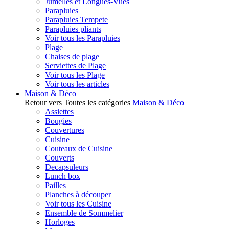
Jumelles et Longues-Vues
Parapluies
Parapluies Tempete
Parapluies pliants
Voir tous les Parapluies
Plage
Chaises de plage
Serviettes de Plage
Voir tous les Plage
Voir tous les articles
Maison & Déco
Retour vers Toutes les catégories
Maison & Déco
Assiettes
Bougies
Couvertures
Cuisine
Couteaux de Cuisine
Couverts
Decapsuleurs
Lunch box
Pailles
Planches à découper
Voir tous les Cuisine
Ensemble de Sommelier
Horloges