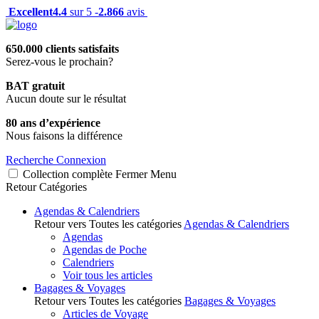
Excellent
4.4
sur 5 -
2.866
avis
650.000 clients satisfaits
Serez-vous le prochain?
BAT gratuit
Aucun doute sur le résultat
80 ans d’expérience
Nous faisons la différence
Recherche
Connexion
Collection complète
Fermer
Menu
Retour
Catégories
Agendas & Calendriers
Retour vers Toutes les catégories
Agendas & Calendriers
Agendas
Agendas de Poche
Calendriers
Voir tous les articles
Bagages & Voyages
Retour vers Toutes les catégories
Bagages & Voyages
Articles de Voyage