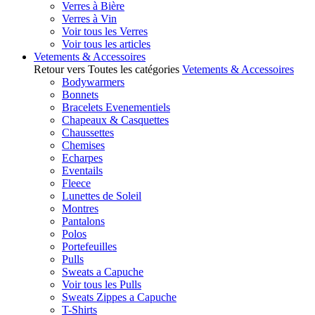
Verres à Bière
Verres à Vin
Voir tous les Verres
Voir tous les articles
Vetements & Accessoires
Retour vers Toutes les catégories
Vetements & Accessoires
Bodywarmers
Bonnets
Bracelets Evenementiels
Chapeaux & Casquettes
Chaussettes
Chemises
Echarpes
Eventails
Fleece
Lunettes de Soleil
Montres
Pantalons
Polos
Portefeuilles
Pulls
Sweats a Capuche
Voir tous les Pulls
Sweats Zippes a Capuche
T-Shirts