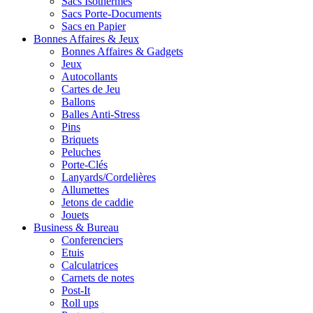
Sacs Isothermes
Sacs Porte-Documents
Sacs en Papier
Bonnes Affaires & Jeux
Bonnes Affaires & Gadgets
Jeux
Autocollants
Cartes de Jeu
Ballons
Balles Anti-Stress
Pins
Briquets
Peluches
Porte-Clés
Lanyards/Cordelières
Allumettes
Jetons de caddie
Jouets
Business & Bureau
Conferenciers
Etuis
Calculatrices
Carnets de notes
Post-It
Roll ups