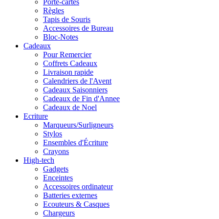
Porte-cartes
Règles
Tapis de Souris
Accessoires de Bureau
Bloc-Notes
Cadeaux
Pour Remercier
Coffrets Cadeaux
Livraison rapide
Calendriers de l'Avent
Cadeaux Saisonniers
Cadeaux de Fin d'Annee
Cadeaux de Noel
Ecriture
Marqueurs/Surligneurs
Stylos
Ensembles d'Écriture
Crayons
High-tech
Gadgets
Enceintes
Accessoires ordinateur
Batteries externes
Ecouteurs & Casques
Chargeurs