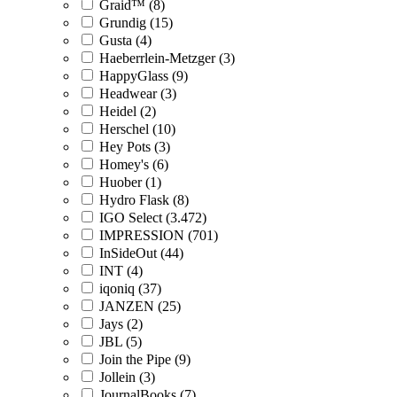
Graid™ (8)
Grundig (15)
Gusta (4)
Haeberrlein-Metzger (3)
HappyGlass (9)
Headwear (3)
Heidel (2)
Herschel (10)
Hey Pots (3)
Homey's (6)
Huober (1)
Hydro Flask (8)
IGO Select (3.472)
IMPRESSION (701)
InSideOut (44)
INT (4)
iqoniq (37)
JANZEN (25)
Jays (2)
JBL (5)
Join the Pipe (9)
Jollein (3)
JournalBooks (7)