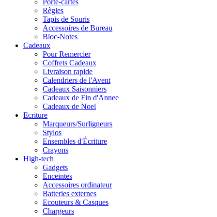
Porte-cartes
Règles
Tapis de Souris
Accessoires de Bureau
Bloc-Notes
Cadeaux
Pour Remercier
Coffrets Cadeaux
Livraison rapide
Calendriers de l'Avent
Cadeaux Saisonniers
Cadeaux de Fin d'Annee
Cadeaux de Noel
Ecriture
Marqueurs/Surligneurs
Stylos
Ensembles d'Écriture
Crayons
High-tech
Gadgets
Enceintes
Accessoires ordinateur
Batteries externes
Ecouteurs & Casques
Chargeurs