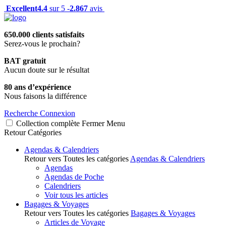
Excellent
4.4
sur 5 -
2.867
avis
650.000 clients satisfaits
Serez-vous le prochain?
BAT gratuit
Aucun doute sur le résultat
80 ans d’expérience
Nous faisons la différence
Recherche
Connexion
Collection complète
Fermer
Menu
Retour
Catégories
Agendas & Calendriers
Retour vers Toutes les catégories
Agendas & Calendriers
Agendas
Agendas de Poche
Calendriers
Voir tous les articles
Bagages & Voyages
Retour vers Toutes les catégories
Bagages & Voyages
Articles de Voyage