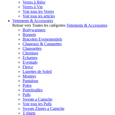
Verres à Bière
Verres à Vin
Voir tous les Verres
Voir tous les articles
Vetements & Accessoires
Retour vers Toutes les catégories
Vetements & Accessoires
Bodywarmers
Bonnets
Bracelets Evenementiels
Chapeaux & Casquettes
Chaussettes
Chemises
Echarpes
Eventails
Fleece
Lunettes de Soleil
Montres
Pantalons
Polos
Portefeuilles
Pulls
Sweats a Capuche
Voir tous les Pulls
Sweats Zippes a Capuche
T-Shirts