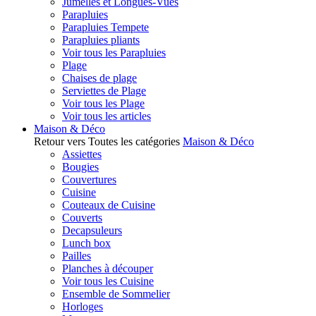
Jumelles et Longues-Vues
Parapluies
Parapluies Tempete
Parapluies pliants
Voir tous les Parapluies
Plage
Chaises de plage
Serviettes de Plage
Voir tous les Plage
Voir tous les articles
Maison & Déco
Retour vers Toutes les catégories
Maison & Déco
Assiettes
Bougies
Couvertures
Cuisine
Couteaux de Cuisine
Couverts
Decapsuleurs
Lunch box
Pailles
Planches à découper
Voir tous les Cuisine
Ensemble de Sommelier
Horloges