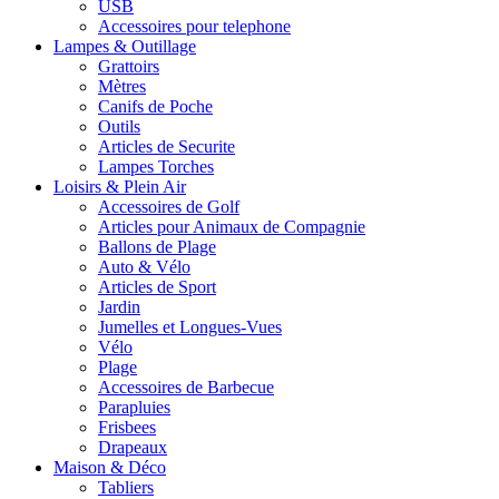
USB
Accessoires pour telephone
Lampes & Outillage
Grattoirs
Mètres
Canifs de Poche
Outils
Articles de Securite
Lampes Torches
Loisirs & Plein Air
Accessoires de Golf
Articles pour Animaux de Compagnie
Ballons de Plage
Auto & Vélo
Articles de Sport
Jardin
Jumelles et Longues-Vues
Vélo
Plage
Accessoires de Barbecue
Parapluies
Frisbees
Drapeaux
Maison & Déco
Tabliers