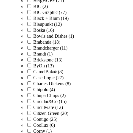
BergHOFF (71)
BIC (2)
BIC Graphic (77)
Black + Blum (19)
Blaupunkt (12)
Boska (16)
Bowls and Dishes (1)
Brabantia (18)
Brandcharger (11)
Brandt (1)
Brickstone (13)
ByOn (13)
CamelBak® (8)
Case Logic (27)
Charles Dickens (8)
Chipolo (4)
Chupa Chups (2)
Circular&Co (15)
Circulware (12)
Citizen Green (20)
Contigo (25)
Coollux (6)
Corny (1)