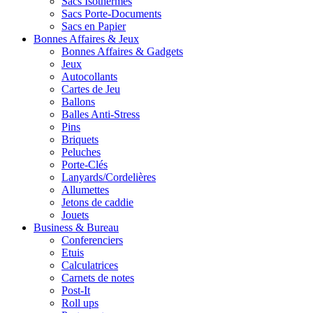
Sacs Isothermes
Sacs Porte-Documents
Sacs en Papier
Bonnes Affaires & Jeux
Bonnes Affaires & Gadgets
Jeux
Autocollants
Cartes de Jeu
Ballons
Balles Anti-Stress
Pins
Briquets
Peluches
Porte-Clés
Lanyards/Cordelières
Allumettes
Jetons de caddie
Jouets
Business & Bureau
Conferenciers
Etuis
Calculatrices
Carnets de notes
Post-It
Roll ups