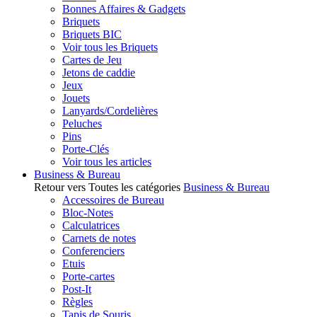
Bonnes Affaires & Gadgets
Briquets
Briquets BIC
Voir tous les Briquets
Cartes de Jeu
Jetons de caddie
Jeux
Jouets
Lanyards/Cordelières
Peluches
Pins
Porte-Clés
Voir tous les articles
Business & Bureau
Retour vers Toutes les catégories
Business & Bureau
Accessoires de Bureau
Bloc-Notes
Calculatrices
Carnets de notes
Conferenciers
Etuis
Porte-cartes
Post-It
Règles
Tapis de Souris