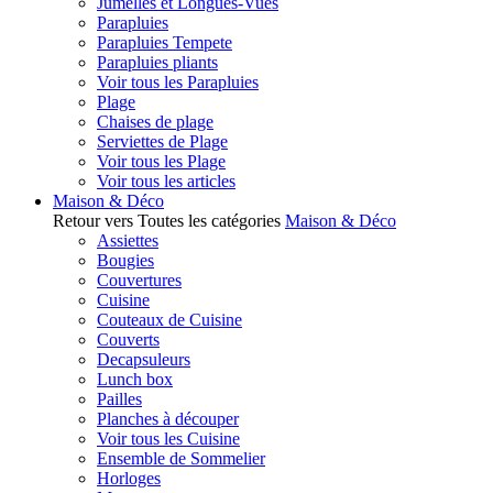
Jumelles et Longues-Vues
Parapluies
Parapluies Tempete
Parapluies pliants
Voir tous les Parapluies
Plage
Chaises de plage
Serviettes de Plage
Voir tous les Plage
Voir tous les articles
Maison & Déco
Retour vers Toutes les catégories
Maison & Déco
Assiettes
Bougies
Couvertures
Cuisine
Couteaux de Cuisine
Couverts
Decapsuleurs
Lunch box
Pailles
Planches à découper
Voir tous les Cuisine
Ensemble de Sommelier
Horloges