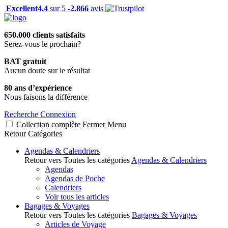
Excellent
4.4
sur 5 -
2.866
avis
650.000 clients satisfaits
Serez-vous le prochain?
BAT gratuit
Aucun doute sur le résultat
80 ans d’expérience
Nous faisons la différence
Recherche
Connexion
Collection complète
Fermer
Menu
Retour
Catégories
Agendas & Calendriers
Retour vers Toutes les catégories
Agendas & Calendriers
Agendas
Agendas de Poche
Calendriers
Voir tous les articles
Bagages & Voyages
Retour vers Toutes les catégories
Bagages & Voyages
Articles de Voyage