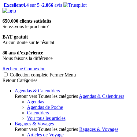
Excellent
4.4
sur 5 -
2.866
avis
650.000 clients satisfaits
Serez-vous le prochain?
BAT gratuit
Aucun doute sur le résultat
80 ans d’expérience
Nous faisons la différence
Recherche
Connexion
Collection complète
Fermer
Menu
Retour
Catégories
Agendas & Calendriers
Retour vers Toutes les catégories
Agendas & Calendriers
Agendas
Agendas de Poche
Calendriers
Voir tous les articles
Bagages & Voyages
Retour vers Toutes les catégories
Bagages & Voyages
Articles de Voyage