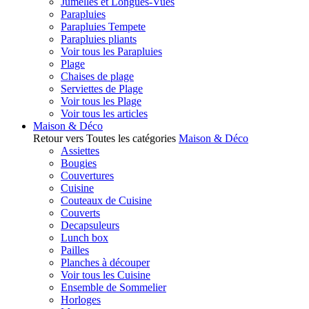
Jumelles et Longues-Vues
Parapluies
Parapluies Tempete
Parapluies pliants
Voir tous les Parapluies
Plage
Chaises de plage
Serviettes de Plage
Voir tous les Plage
Voir tous les articles
Maison & Déco
Retour vers Toutes les catégories
Maison & Déco
Assiettes
Bougies
Couvertures
Cuisine
Couteaux de Cuisine
Couverts
Decapsuleurs
Lunch box
Pailles
Planches à découper
Voir tous les Cuisine
Ensemble de Sommelier
Horloges