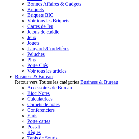
Bonnes Affaires & Gadgets
Briquets
Briquets BIC
Voir tous les Briquets
Cartes de Jeu
Jetons de caddie
Jeux
Jouets
Lanyards/Cordelières
Peluches
Pins
Porte-Clés
Voir tous les articles
Business & Bureau
Retour vers Toutes les catégories
Business & Bureau
Accessoires de Bureau
Bloc-Notes
Calculatrices
Carnets de notes
Conferenciers
Etuis
Porte-cartes
Post-It
Règles
Tapis de Souris